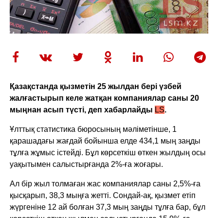
Қазақстанда қызметін 25 жылдан бері үзбей
жалғастырып келе жатқан компаниялар саны 20
мыңнан асып түсті, деп хабарлайды
LS
.
Ұлттық статистика бюросының мәліметінше, 1
қарашадағы жағдай бойынша елде 434,1 мың заңды
тұлға жұмыс істейді. Бұл көрсеткіш өткен жылдың осы
уақытымен салыстырғанда 2%-ға жоғары.
Ал бір жыл толмаған жас компаниялар саны 2,5%-ға
қысқарып, 38,3 мыңға жетті. Сондай-ақ, қызмет етіп
жүргеніне 12 ай болған 37,3 мың заңды тұлға бар, бұл