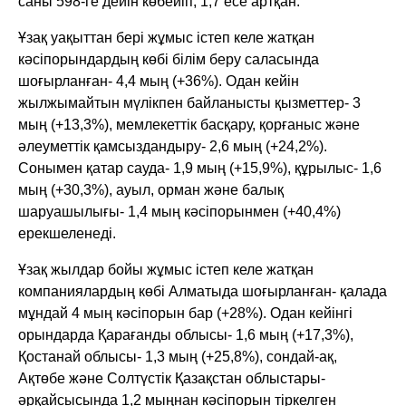
саны 598-ге дейін көбейіп, 1,7 есе артқан.
Ұзақ уақыттан бері жұмыс істеп келе жатқан
кәсіпорындардың көбі білім беру саласында
шоғырланған- 4,4 мың (+36%). Одан кейін
жылжымайтын мүлікпен байланысты қызметтер- 3
мың (+13,3%), мемлекеттік басқару, қорғаныс және
әлеуметтік қамсыздандыру- 2,6 мың (+24,2%).
Сонымен қатар сауда- 1,9 мың (+15,9%), құрылыс- 1,6
мың (+30,3%), ауыл, орман және балық
шаруашылығы- 1,4 мың кәсіпорынмен (+40,4%)
ерекшеленеді.
Ұзақ жылдар бойы жұмыс істеп келе жатқан
компаниялардың көбі Алматыда шоғырланған- қалада
мұндай 4 мың кәсіпорын бар (+28%). Одан кейінгі
орындарда Қарағанды облысы- 1,6 мың (+17,3%),
Қостанай облысы- 1,3 мың (+25,8%), сондай-ақ,
Ақтөбе және Солтүстік Қазақстан облыстары-
әрқайсысында 1,2 мыңнан кәсіпорын тіркелген