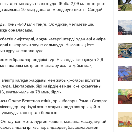
н шығаратын зауыт салынуда. Жоба 2,09 млрд теңгеге
а жылына 10 мың дана өнім өндіруге ниетті. Сондай-
ды. Құны-640 млн теңге. Әкімдіктің мәліметінше,
ысқа орналасады.
сбеттік лифттерді, арқан көтергіштерді одан әрі өндіре
ерді шығаратын зауыт салынуда. Нысанның іске
нын құру жоспарлануда.
мембраналар өндірісі тұр. Нысанды іске қосуға 2,9
 млн шаршы метр өнім шығару жолға қойылмақ.
 электр қалқан жабдығы мен жабық жоғары вольтты
да. Цехтардың бірі қазірдің өзінде іске қосылғаны
16, қуаты-жылына 78 мың бірлік.
сшысы Олжас Бектенов өзінің орынбасары Роман Склярға
ліссөздер жүргізуді және жақын арада жоғары қайта
н ұсынуды тапсырған болатын.
 Ол тау-кен металлургия кешені, машина жасау, мұнай-
ар саласындағы ірі кәсіпорындардың басшыларымен