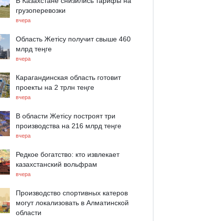
В Казахстане снизились тарифы на
грузоперевозки
вчера
Область Жетісу получит свыше 460
млрд теңге
вчера
Карагандинская область готовит
проекты на 2 трлн теңге
вчера
В области Жетісу построят три
производства на 216 млрд теңге
вчера
Редкое богатство: кто извлекает
казахстанский вольфрам
вчера
Производство спортивных катеров
могут локализовать в Алматинской
области