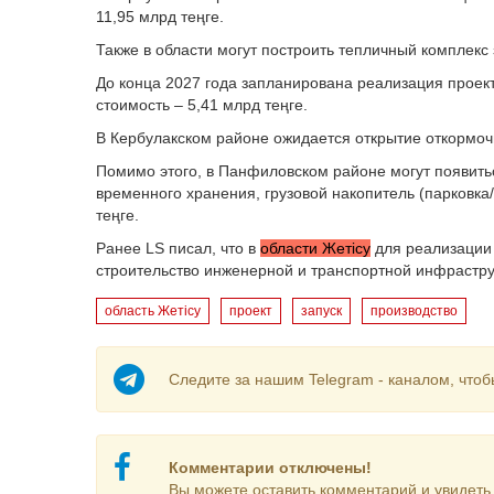
11,95 млрд теңге.
Также в области могут построить тепличный комплекс 
До конца 2027 года запланирована реализация проек
стоимость – 5,41 млрд теңге.
В Кербулакском районе ожидается открытие откормоч
Помимо этого, в Панфиловском районе могут появить
временного хранения, грузовой накопитель (парковка
теңге.
Ранее LS писал, что в
области Жетісу
для реализации 
строительство инженерной и транспортной инфрастру
область Жетісу
проект
запуск
производство
Следите за нашим Telegram - каналом, чтоб
Комментарии отключены!
Вы можете оставить комментарий и увидеть 