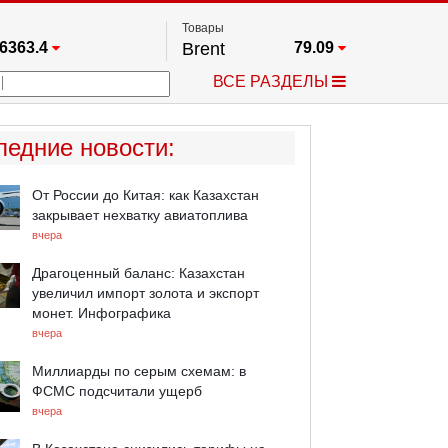
Товары
6363.4
Brent
79.09
67.17
Платина
1764.6
ВСЕ РАЗДЕЛЫ
4349.1
Газ
2.669
5915.8
Медь
6.7425
723.55
Серебро
62.5
ледние новости
:
4513.8
Золото
4342.1
От России до Китая: как Казахстан
закрывает нехватку авиатоплива
вчера
Драгоценный баланс: Казахстан
увеличил импорт золота и экспорт
монет. Инфографика
вчера
Миллиарды по серым схемам: в
ФСМС подсчитали ущерб
вчера