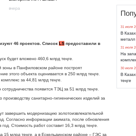
вчера
Поп
31 июля 2
В Каза
металл
изуют 46 проектов. Список
LS
предоставили в
31 июля 2
На запа
уск будет вложено 460,6 млрд теңге.
компле
й зоны в Панфиловском районе построят
30 июля 2
ие этого объекта оценивается в 250 млрд теңге.
В Казах
 комплекс за 44,81 млрд теңге.
теңге
 сотрудничества появится ТЭЦ за 51 млрд теңге.
 производству санитарно-гигиенических изделий за
гут завершить модернизацию золотоизвлекательной
год. Согласно информации акимата, после обновления
 год. Стоимость работ составит 16,3 млрд теңге.
а 15 млрд теңге, а в Ескельдинском районе – ГЭС за