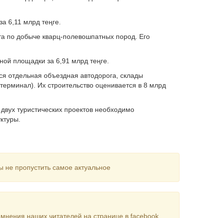
за 6,11 млрд теңге.
та по добыче кварц-полевошпатных пород. Его
ной площадки за 6,91 млрд теңге.
ся отдельная объездная автодорога, склады
/терминал). Их строительство оценивается в 8 млрд
двух туристических проектов необходимо
ктуры.
ы не пропустить самое актуальное
мнения наших читателей на странице в facebook.