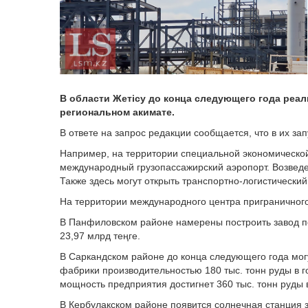
В области Жетісу до конца следующего года реал
региональном акимате.
В ответе на запрос редакции сообщается, что в их зап
Например, на территории специальной экономическо
международный грузопассажирский аэропорт. Возведен
Также здесь могут открыть транспортно-логистический
На территории международного центра приграничного
В Панфиловском районе намерены построить завод по
23,97 млрд теңге.
В Саркандском районе до конца следующего года мо
фабрики производительностью 180 тыс. тонн руды в 
мощность предприятия достигнет 360 тыс. тонн руды в
В Кербулакском районе появится солнечная станция з