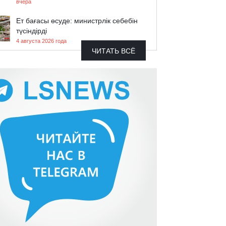
вчера
Ет бағасы өсуде: министрлік себебін
түсіндірді
4 августа 2026 года
ЧИТАТЬ ВСЁ