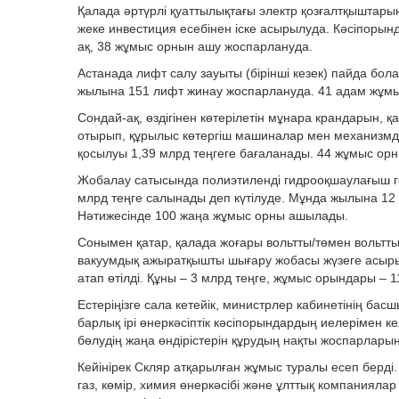
Қалада әртүрлі қуаттылықтағы электр қозғалтқыштары
жеке инвестиция есебінен іске асырылуда. Кәсіпорынд
ақ, 38 жұмыс орнын ашу жоспарлануда.
Астанада лифт салу зауыты (бірінші кезек) пайда бола
жылына 151 лифт жинау жоспарлануда. 41 адам жұм
Сондай-ақ, өздігінен көтерілетін мұнара крандарын, қа
отырып, құрылыс көтергіш машиналар мен механизмд
қосылуы 1,39 млрд теңгеге бағаланады. 44 жұмыс ор
Жобалау сатысында полиэтиленді гидрооқшаулағыш гео
млрд теңге салынады деп күтілуде. Мұнда жылына 12
Нәтижесінде 100 жаңа жұмыс орны ашылады.
Сонымен қатар, қалада жоғары вольтты/төмен вольтты
вакуумдық ажыратқышты шығару жобасы жүзеге асырылу
атап өтілді. Құны – 3 млрд теңге, жұмыс орындары – 1
Естеріңізге сала кетейік, министрлер кабинетінің ба
барлық ірі өнеркәсіптік кәсіпорындардың иелерімен ке
бөлудің жаңа өндірістерін құрудың нақты жоспарлары
Кейінірек Скляр атқарылған жұмыс туралы есеп берді.
газ, көмір, химия өнеркәсібі және ұлттық компаниял