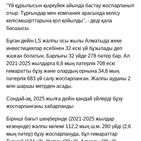
"Үй құрылысын қыркүйек айында бастау жоспарланып
отыр. Тұрғындар мен компания арасында келісу
келісімшарттарына қол қойылды", - деді қала
басшысы.
Бұған дейін LS жалпы осы жылы Алматыда жеке
инвестициялар есебінен 32 ескі үй бұзылады деп
жазған болатын. Барлығы 32 үйде 278 пәтер бар. Ал
2021-2025 жылдарға 6,6 мың пәтерлік 708 ескі
ғимаратты бұзу және олардың орнына 34,6 мың
пәтерлік 683 үй салу жоспарланған. Жалпы ауданы 2
млн шаршы метрден асады.
Сондай-ақ, 2025 жылға дейін қандай үйлерді бұзу
жоспарланғаны хабарланды:
Бірінші бағыт шеңберінде (2021-2025 жылдар
кезеңінде) жалпы көлемі 112,2 мың ш.м. 280 үйді (2,6
мың пәтер) бұзу жоспарлануда, бұл ғимараттар