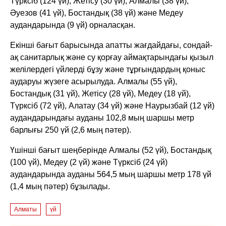
Түрксіб (124 үй), Жетісу (30 үй), Алмалы (38 үй),
Әуезов (41 үй), Бостандық (38 үй) және Медеу
аудандарында (9 үй) орналасқан.
Екінші бағыт барысында апатты жағдайдағы, сондай-
ақ санитарлық және су қорғау аймақтарындағы қызыл
желілердегі үйлерді бұзу және тұрғындардың қоныс
аударуы жүзеге асырылуда. Алмалы (55 үй),
Бостандық (31 үй), Жетісу (28 үй), Медеу (18 үй),
Түрксіб (72 үй), Алатау (34 үй) және Наурызбай (12 үй)
аудандарындағы ауданы 102,8 мың шаршы метр
барлығы 250 үй (2,6 мың пәтер).
Үшінші бағыт шеңберінде Алмалы (52 үй), Бостандық
(100 үй), Медеу (2 үй) және Түрксіб (24 үй)
аудандарында ауданы 564,5 мың шаршы метр 178 үй
(1,4 мың пәтер) бұзылады.
Алматы
үй