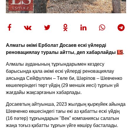
Алматы әкімі Ерболат Досаев ескі үйлерді
реновациялау туралы айтты, деп хабарлайды
LS
.
Алмалы ауданының тұрғындарымен кездесу
барысында қала әкімі ескі үйлерді реновациялау
аясында Сейфуллин – Төле би, Шәріпов – Шевченко
көшелеріндегі төрт үйдің (29 меншік иесі) тұрғын үй
жағдайы жақсарғанын хабарлады.
Досаевтың айтуынша, 2023 жылдың қыркүйек айында
Шевченко көшесіндегі тағы екі аз қабатты ескі үйдің
(16 пәтер) тұрғындарын "Век" компаниясы салатын
жаңа тоғыз қабатты тұрғын үйге көшіру басталады.