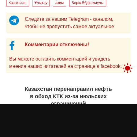
Казахстан
Ұлытау
аким
Берік Әбдіғалиұлы
Следите за нашим Telegram - каналом,
чтобы не пропустить самое актуальное
Комментарии отключены!
Вы можете оставить комментарий и увидеть
мнения наших читателей на странице в facebook.
Казахстан перенаправил нефть
в обход КТК из-за июльских
ограничений
Дарья МАКСИМОВА
вчера