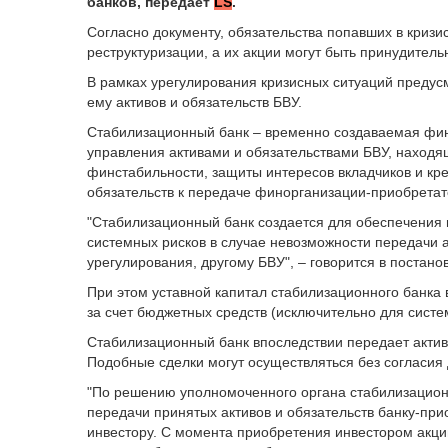
банков, передает
LS
.
Согласно документу, обязательства попавших в кризи
реструктуризации, а их акции могут быть принудител
В рамках урегулирования кризисных ситуаций предус
ему активов и обязательств БВУ.
Стабилизационный банк – временно создаваемая фин
управления активами и обязательствами БВУ, находя
финстабильности, защиты интересов вкладчиков и кред
обязательств к передаче финорганизации-приобретат
"Стабилизационный банк создается для обеспечения
системных рисков в случае невозможности передачи а
урегулирования, другому БВУ", – говорится в постан
При этом уставной капитал стабилизационного банка 
за счет бюджетных средств (исключительно для систе
Стабилизационный банк впоследствии передает актив
Подобные сделки могут осуществляться без согласия 
"По решению уполномоченного органа стабилизацион
передачи принятых активов и обязательств банку-при
инвестору. С момента приобретения инвестором акци