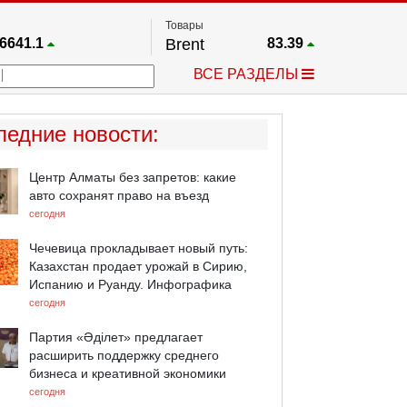
Товары
6641.1
Brent
83.39
67.17
Платина
1763.6
ВСЕ РАЗДЕЛЫ
4024.9
Газ
2.672
25668
Медь
6.6085
758.86
Серебро
63.89
ледние новости
:
4555.3
Золото
4417.4
Центр Алматы без запретов: какие
авто сохранят право на въезд
сегодня
Чечевица прокладывает новый путь:
Казахстан продает урожай в Сирию,
Испанию и Руанду. Инфографика
сегодня
Партия «Әділет» предлагает
расширить поддержку среднего
бизнеса и креативной экономики
сегодня