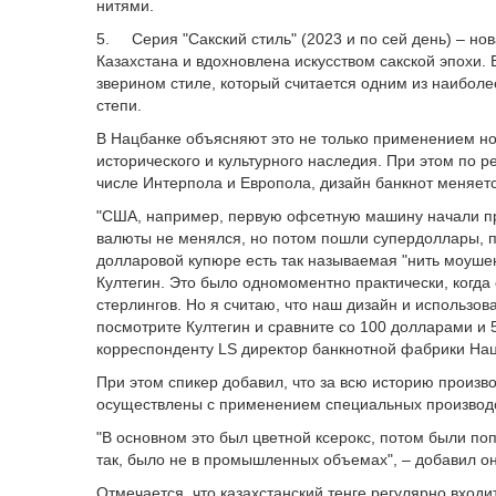
нитями.
5. Серия "Сакский стиль" (2023 и по сей день) – н
Казахстана и вдохновлена искусством сакской эпохи.
зверином стиле, который считается одним из наибол
степи.
В Нацбанке объясняют это не только применением н
исторического и культурного наследия. При этом по
числе Интерпола и Европола, дизайн банкнот меняется
"США, например, первую офсетную машину начали при
валюты не менялся, но потом пошли супердоллары, по
долларовой купюре есть так называемая "нить моушен
Култегин. Это было одномоментно практически, когда 
стерлингов. Но я считаю, что наш дизайн и использо
посмотрите Култегин и сравните со 100 долларами и 5
корреспонденту LS директор банкнотной фабрики На
При этом спикер добавил, что за всю историю произв
осуществлены с применением специальных производ
"В основном это был цветной ксерокс, потом были поп
так, было не в промышленных объемах", – добавил он
Отмечается, что казахстанский теңге регулярно вхо