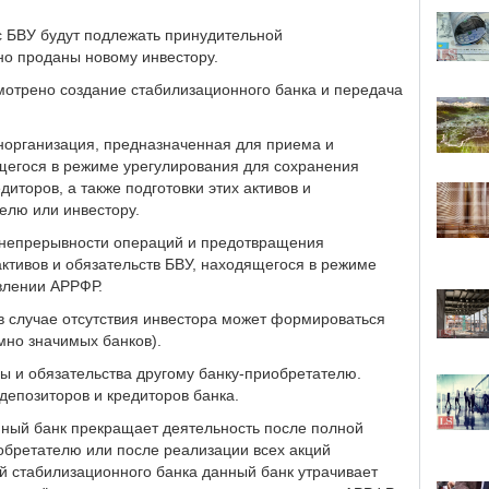
с БВУ будут подлежать принудительной
ьно проданы новому инвестору.
мотрено создание стабилизационного банка и передача
организация, предназначенная для приема и
щегося в режиме урегулирования для сохранения
иторов, а также подготовки этих активов и
елю или инвестору.
 непрерывности операций и предотвращения
ктивов и обязательств БВУ, находящегося в режиме
овлении АРРФР.
в случае отсутствия инвестора может формироваться
мно значимых банков).
ы и обязательства другому банку-приобретателю.
депозиторов и кредиторов банка.
ный банк прекращает деятельность после полной
обретателю или после реализации всех акций
й стабилизационного банка данный банк утрачивает