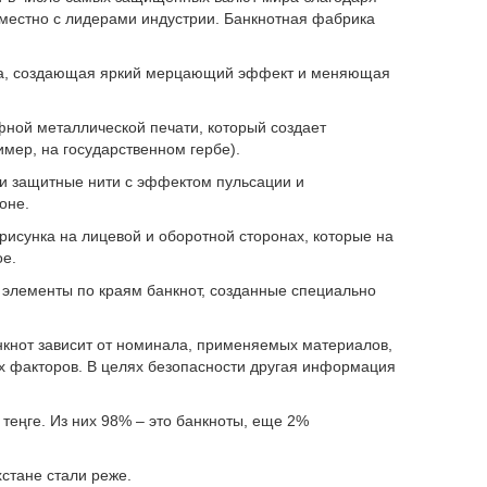
местно с лидерами индустрии. Банкнотная фабрика
а, создающая яркий мерцающий эффект и меняющая
фной металлической печати, который создает
ер, на государственном гербе).
 защитные нити с эффектом пульсации и
оне.
сунка на лицевой и оборотной сторонах, которые на
ое.
лементы по краям банкнот, созданные специально
нкнот зависит от номинала, применяемых материалов,
их факторов. В целях безопасности другая информация
теңге. Из них 98% – это банкноты, еще 2%
хстане стали реже.