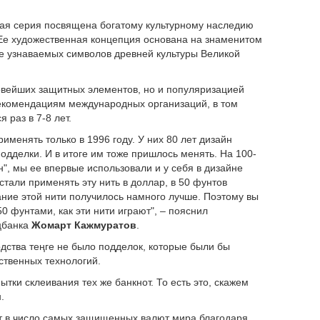
овая серия посвящена богатому культурному наследию
 Ее художественная концепция основана на знаменитом
ее узнаваемых символов древней культуры Великой
овейших защитных элементов, но и популяризацией
 рекомендациям международных организаций, в том
 раз в 7-8 лет.
менять только в 1996 году. У них 80 лет дизайн
дделки. И в итоге им тоже пришлось менять. На 100-
", мы ее впервые использовали и у себя в дизайне
стали применять эту нить в доллар, в 50 фунтов
вание этой нити получилось намного лучше. Поэтому вы
0 фунтами, как эти нити играют", – пояснил
цбанка
Жомарт Кажмуратов
.
одства теңге не было подделок, которые были бы
ственных технологий.
ытки склеивания тех же банкнот. То есть это, скажем
.
дит в число самых защищенных валют мира благодаря