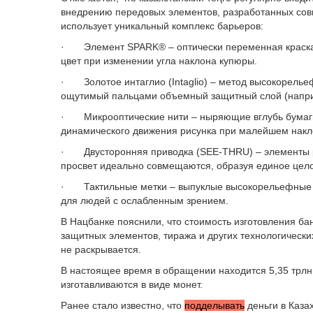
внедрению передовых элементов, разработанных сов
использует уникальный комплекс барьеров:
· Элемент SPARK® – оптически переменная краск
цвет при изменении угла наклона купюры.
· Золотое интаглио (Intaglio) – метод высокорелье
ощутимый пальцами объемный защитный слой (наприм
· Микрооптические нити – ныряющие вглубь бумаги
динамического движения рисунка при малейшем накл
· Двусторонняя приводка (SEE-THRU) – элементы ри
просвет идеально совмещаются, образуя единое цел
· Тактильные метки – выпуклые высокорельефные э
для людей с ослабленным зрением.
В Нацбанке пояснили, что стоимость изготовления ба
защитных элементов, тиража и других технологическ
не раскрывается.
В настоящее время в обращении находится 5,35 трлн 
изготавливаются в виде монет.
Ранее стало известно, что
подделывать
деньги в Каза