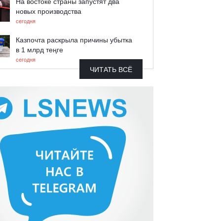
На востоке страны запустят два
новых производства
сегодня
Казпочта раскрыла причины убытка
в 1 млрд теңге
сегодня
ЧИТАТЬ ВСЁ