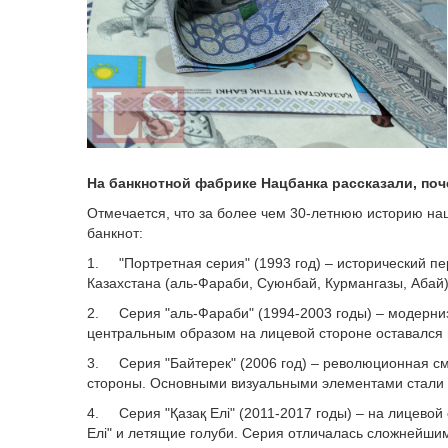
На банкнотной фабрике Нацбанка рассказали, поч
Отмечается, что за более чем 30-летнюю историю н
банкнот:
1. "Портретная серия" (1993 год) – исторический п
Казахстана (аль-Фараби, Суюнбай, Курмангазы, Абай
2. Серия "аль-Фараби" (1994-2003 годы) – модерни
центральным образом на лицевой стороне оставался
3. Серия "Байтерек" (2006 год) – революционная см
стороны. Основными визуальными элементами стали м
4. Серия "Қазақ Елі" (2011-2017 годы) – на лицево
Елі" и летящие голуби. Серия отличалась сложнейш