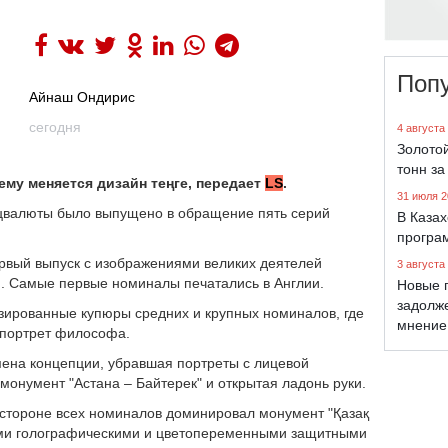
Поп
Айнаш Ондирис
сегодня
4 августа
Золото
тонн за
ему меняется дизайн теңге, передает
LS
.
31 июля 2
ацвалюты было выпущено в обращение пять серий
В Каза
програ
ервый выпуск с изображениями великих деятелей
3 августа
). Самые первые номиналы печатались в Англии.
Новые 
задолж
зированные купюры средних и крупных номиналов, где
мнение
 портрет философа.
ена концепции, убравшая портреты с лицевой
онумент "Астана – Байтерек" и открытая ладонь руки.
й стороне всех номиналов доминировал монумент "Қазақ
ими голографическими и цветопеременными защитными