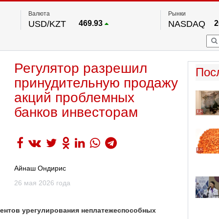
Валюта
Рынки
USD/KZT
469.93
NASDAQ
2
RUB/KZT
5.71
FTSE 100
EUR/KZT
541.64
DOW Ind
5
HKSE
По данным нац. банка РК
Регулятор разрешил
S&P 500
7
Пос
NYSE
2
принудительную продажу
акций проблемных
банков инвесторам
Айнаш Ондирис
26 мая 2026 года
ентов урегулирования неплатежеспособных