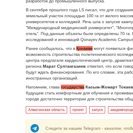
разработок до промышленного выпуска.
В сентябре прошлого года LS писал, что для создани
земельный участок площадью 100 га от жилого масси
университетов и колледжей. Речь шла о запуске камп
"Международный медицинский университет", "Многоп
отель". Под данные объекты были определены 70 га. 
исследований и инноваций Qonayev Academic Campu
Ранее сообщалось, что в
Қонаеве
могут появиться фи
возможность строительства политехнического колледжа
центра предлагали кардиологический центр, драмтеа
региона
Марат Султангазиев
отметил, что если гово
будут ждать финансирования. По его словам, эта рабо
иностранных организаций.
Напомним, глава
государства
Касым-Жомарт Токае
будущем стать комфортным для обучения и проживани
городе достаточно территории для строительства об
Алматинская область
проект
запуск
академгород
Следите за нашим Telegram - каналом, чтоб