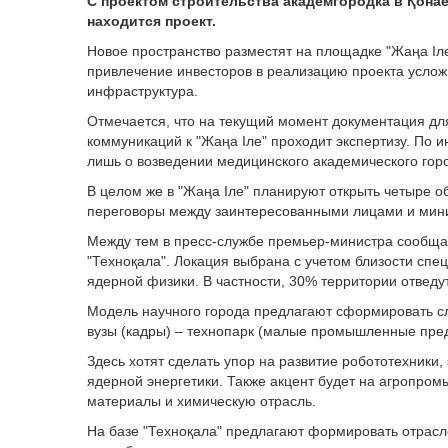
С проектом строительства академгородка в Қонаев
находится проект.
Новое пространство разместят на площадке "Жаңа Іле"
привлечение инвесторов в реализацию проекта усложн
инфраструктура.
Отмечается, что на текущий момент документация дл
коммуникаций к "Жаңа Іле" проходит экспертизу. По 
лишь о возведении медицинского академического гор
В целом же в "Жаңа Іле" планируют открыть четыре о
переговоры между заинтересованными лицами и мини
Между тем в пресс-службе премьер-министра сообщали
"Техноқала". Локация выбрана с учетом близости спе
ядерной физики. В частности, 30% территории отведу
Модель научного города предлагают сформировать сл
вузы (кадры) – технопарк (малые промышленные пре
Здесь хотят сделать упор на развитие робототехники,
ядерной энергетики. Также акцент будет на агропр
материалы и химическую отрасль.
На базе "Техноқала" предлагают формировать отрасл