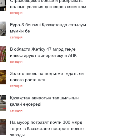
Страховщиков обязали раскрывать
полные условия договоров клиентам
сегодня
Еуро-3 бензині Қазақстанда сатылуы
мүмкін бе
сегодня
В области Жетісу 47 млрд теңге
инвестируют в энергетику и АПК
сегодня
Золото вновь на подъеме: ждать ли
нового роста цен
сегодня
Қазақстан авиаотын тапшылығын
қалай еңсереді
сегодня
На мусор потратят почти 300 млрд
теңге: в Казахстане построят новые
заводы