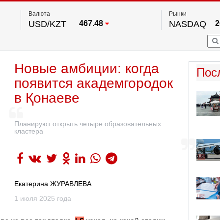
Валюта
Рынки
USD/KZT
467.48
NASDAQ
2
RUB/KZT
5.73
FTSE 100
EUR/KZT
539.52
DOW Ind
5
HKSE
2
По данным нац. банка РК
Новые амбиции: когда
S&P 500
7
Пос
NYSE
2
появится академгородок
в Қонаеве
Планируют открыть четыре образовательных
кластера
Екатерина ЖУРАВЛЕВА
1 июля 2025 года