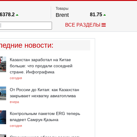
Товары
6378.2
Brent
81.75
67.17
Платина
1748.8
ВСЕ РАЗДЕЛЫ
4033.1
Газ
2.65
5530.3
Медь
6.718
712.95
Серебро
61.58
ледние новости
:
4488.1
Золото
4314
Казахстан заработал на Китае
больше: что продали соседней
стране. Инфографика
сегодня
От России до Китая: как Казахстан
закрывает нехватку авиатоплива
вчера
Контрольным пакетом ERG теперь
владеет Самрук-Қазына
сегодня