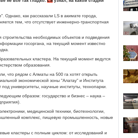
е не все так гладко.
LS
узнал, на какой стадии
. Однако, как рассказали LS в акимате города,
яется тем, что отсутствует инженерно-транспортная
я строительства необходимых объектов и подведения
информации госоргана, на текущий момент известно
одка.
бразовательных кластера. На текущий момент ведутся
стерством образования.
, что рядом с Алматы на 500 га хотят открыть
циальной экономической зоны "Алатау" и Института
т под университеты, научные институты, технопарки.
едующим образом: государство и бизнес – наука –
дприятия).
 электроники, медицинской техники, биотехнологии,
омышленный комплекс, пищевую промышленность, новые
евые кластеры с полным циклом: от исследований и