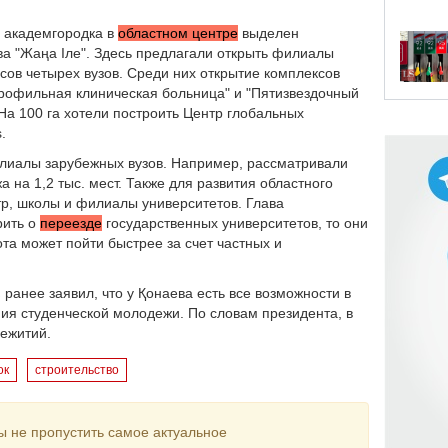
я академгородка в
областном центре
выделен
ва "Жаңа Іле". Здесь предлагали открыть филиалы
усов четырех вузов. Среди них открытие комплексов
рофильная клиническая больница" и "Пятизвездочный
На 100 га хотели построить Центр глобальных
s.
лиалы зарубежных вузов. Например, рассматривали
 на 1,2 тыс. мест. Также для развития областного
тр, школы и филиалы университетов. Глава
рить о
переезде
государственных университетов, то они
та может пойти быстрее за счет частных и
в
ранее заявил, что у Қонаева есть все возможности в
я студенческой молодежи. По словам президента, в
щежитий.
ок
строительство
ы не пропустить самое актуальное