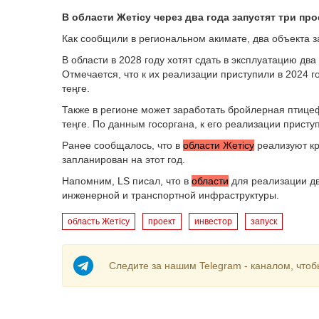
В области Жетісу через два года запустят три про
Как сообщили в региональном акимате, два объекта з
В области в 2028 году хотят сдать в эксплуатацию два
Отмечается, что к их реализации приступили в 2024 
теңге.
Также в регионе может заработать бройлерная птице
теңге. По данным госоргана, к его реализации приступ
Ранее сообщалось, что в
области Жетісу
реализуют кр
запланирован на этот год.
Напомним, LS писал, что в
области
для реализации дв
инженерной и транспортной инфраструктуры.
область Жетісу
проект
инвестор
запуск
Следите за нашим Telegram - каналом, чтоб