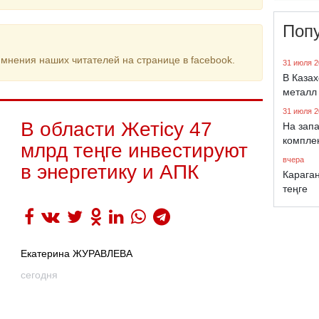
Поп
мнения наших читателей на странице в facebook.
31 июля 2
В Каза
металл
31 июля 2
В области Жетісу 47
На запа
компле
млрд теңге инвестируют
вчера
в энергетику и АПК
Караган
теңге
Екатерина ЖУРАВЛЕВА
сегодня