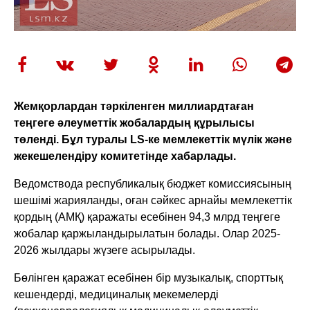
Жемқорлардан тәркіленген миллиардтаған
теңгеге әлеуметтік жобалардың құрылысы
төленді. Бұл туралы LS-ке мемлекеттік мүлік және
жекешелендіру комитетінде хабарлады.
Ведомствода республикалық бюджет комиссиясының
шешімі жарияланды, оған сәйкес арнайы мемлекеттік
қордың (АМҚ) қаражаты есебінен 94,3 млрд теңгеге
жобалар қаржыландырылатын болады. Олар 2025-
2026 жылдары жүзеге асырылады.
Бөлінген қаражат есебінен бір музыкалық, спорттық
кешендерді, медициналық мекемелерді