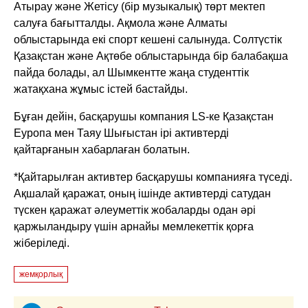
Атырау және Жетісу (бір музыкалық) төрт мектеп
салуға бағытталды. Ақмола және Алматы
облыстарында екі спорт кешені салынуда. Солтүстік
Қазақстан және Ақтөбе облыстарында бір балабақша
пайда болады, ал Шымкентте жаңа студенттік
жатақхана жұмыс істей бастайды.
Бұған дейін, басқарушы компания LS-ке Қазақстан
Еуропа мен Таяу Шығыстан ірі активтерді
қайтарғанын хабарлаған болатын.
*Қайтарылған активтер басқарушы компанияға түседі.
Ақшалай қаражат, оның ішінде активтерді сатудан
түскен қаражат әлеуметтік жобаларды одан әрі
қаржыландыру үшін арнайы мемлекеттік қорға
жіберіледі.
жемқорлық