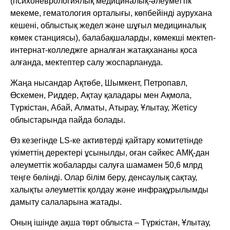
(психоневрологиялық медициналық-әлеуметтік
мекеме, гематология орталығы, көпбейінді аурухана
кешені, облыстық жедел және шұғыл медициналық
көмек станциясы), балабақшаларды, көмекші мектеп-
интернат-колледжге арналған жатақхананы қоса
алғанда, мектептер салу жоспарлануда.
Жаңа нысандар Ақтөбе, Шымкент, Петропавл,
Өскемен, Риддер, Ақтау қаладары мен Ақмола,
Түркістан, Абай, Алматы, Атырау, Ұлытау, Жетісу
облыстарында пайда болады.
Өз кезегінде LS-ке активтерді қайтару комитетінде
үкіметтің деректері ұсынылды, оған сәйкес АМҚ-дан
әлеуметтік жобаларды салуға шамамен 50,6 млрд
теңге бөлінді. Олар білім беру, денсаулық сақтау,
халықты әлеуметтік қолдау және инфрақұрылымды
дамыту салаларына жатады.
Оның ішінде ақша төрт облыста – Түркістан, Ұлытау,