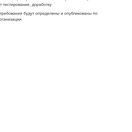
 тестирование, доработку.
 требования будут определены и опубликованы по
рганизации.
 ул. Богенбай батыра, севернее пр. Абая, восточнее
ых парковок.
веществ в атмосферу
граничения
авто
ы не пропустить самое актуальное
мнения наших читателей на странице в facebook.