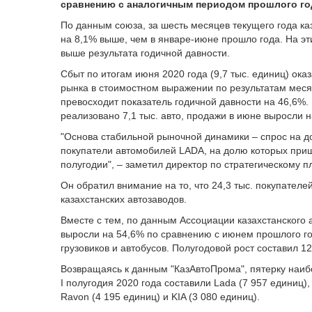
сравнению с аналогичным периодом прошлого го
По данным союза, за шесть месяцев текущего года каз
на 8,1% выше, чем в январе-июне прошло года. На эти
выше результата годичной давности.
Сбыт по итогам июня 2020 года (9,7 тыс. единиц) ок
рынка в стоимостном выражении по результатам месяца
превосходит показатель годичной давности на 46,6%. 
реализовано 7,1 тыс. авто, продажи в июне выросли н
"Основа стабильной рыночной динамики – спрос на д
покупатели автомобилей LADA, на долю которых при
полугодии", – заметил директор по стратегическому
Он обратил внимание на то, что 24,3 тыс. покупателе
казахстанских автозаводов.
Вместе с тем, по данным Ассоциации казахстанского 
выросли на 54,6% по сравнению с июнем прошлого год
грузовиков и автобусов. Полугодовой рост составил 12
Возвращаясь к данным "КазАвтоПрома", пятерку наиб
I полугодия 2020 года составили Lada (7 957 единиц),
Ravon (4 195 единиц) и KIA (3 080 единиц).