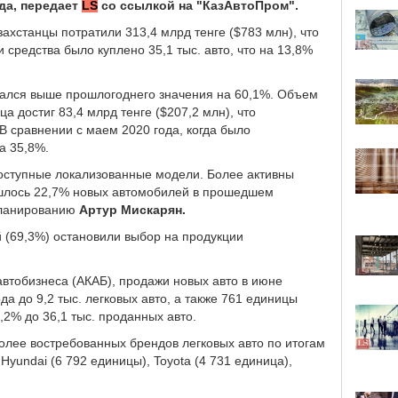
да, передает
LS
со ссылкой на "КазАвтоПром".
ахстанцы потратили 313,4 млрд тенге ($783 млн), что
 средства было куплено 35,1 тыс. авто, что на 13,8%
азался выше прошлогоднего значения на 60,1%. Объем
 достиг 83,4 млрд тенге ($207,2 млн), что
В сравнении с маем 2020 года, когда было
а 35,8%.
оступные локализованные модели. Более активны
шлось 22,7% новых автомобилей в прошедшем
 планированию
Артур Мискарян.
й (69,3%) остановили выбор на продукции
автобизнеса (АКАБ), продажи новых авто в июне
а до 9,2 тыс. легковых авто, а также 761 единицы
,2% до 36,1 тыс. проданных авто.
олее востребованных брендов легковых авто по итогам
 Hyundai (6 792 единицы), Toyota (4 731 единица),