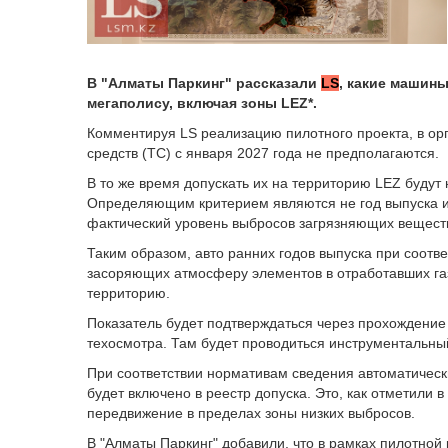
В "Алматы Паркинг" рассказали
LS
, какие машин
мегаполису, включая зоны LEZ*.
Комментируя LS реализацию пилотного проекта, в орг
средств (ТС) с января 2027 года не предполагаются.
В то же время допускать их на территорию LEZ будут
Определяющим критерием являются не год выпуска и 
фактический уровень выбросов загрязняющих вещест
Таким образом, авто ранних годов выпуска при соот
засоряющих атмосферу элементов в отработавших газ
территорию.
Показатель будет подтверждаться через прохождени
техосмотра. Там будет проводиться инструментальны
При соответствии нормативам сведения автоматическ
будет включено в реестр допуска. Это, как отметили 
передвижение в пределах зоны низких выбросов.
В "Алматы Паркинг" добавили, что в рамках пилотной