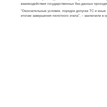
взаимодействия государственных баз данных проходят
"Окончательные условия, порядок допуска ТС и иные
итогам завершения пилотного этапа", – заключили в о
Напомним, пилот реализуется в квадрате улиц: южнее
ул. Желтоксан и западнее пр. Достык.
Ранее LS сообщал, что в Алматы станет
больше
платн
*LEZ – это зона с низким уровнем выбросов вредных 
Казахстан
Алматы
дорожное движение
LEZ
о
Следите за нашим Telegram - каналом, чтоб
Комментарии отключены!
Вы можете оставить комментарий и увидеть 