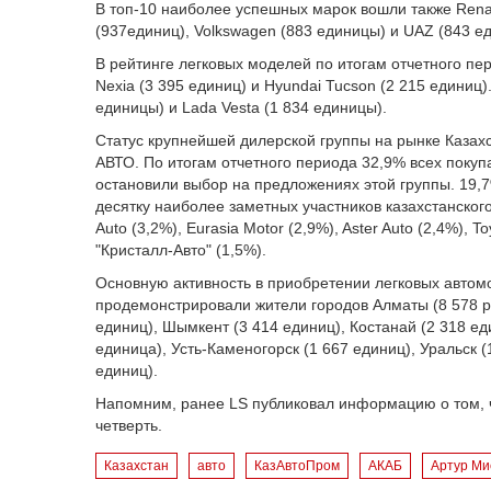
В топ-10 наиболее успешных марок вошли также Renau
(937единиц), Volkswagen (883 единицы) и UAZ (843 е
В рейтинге легковых моделей по итогам отчетного пе
Nexia (3 395 единиц) и Hyundai Tucson (2 215 единиц
единицы) и Lada Vesta (1 834 единицы).
Статус крупнейшей дилерской группы на рынке Казах
АВТО. По итогам отчетного периода 32,9% всех поку
остановили выбор на предложениях этой группы. 19,7
десятку наиболее заметных участников казахстанского
Auto (3,2%), Eurasia Motor (2,9%), Aster Auto (2,4%), T
"Кристалл-Авто" (1,5%).
Основную активность в приобретении легковых автом
продемонстрировали жители городов Алматы (8 578 р
единиц), Шымкент (3 414 единиц), Костанай (2 318 ед
единица), Усть-Каменогорск (1 667 единиц), Уральск (
единиц).
Напомним, ранее LS публиковал информацию о том,
четверть.
Казахстан
авто
КазАвтоПром
АКАБ
Артур Ми