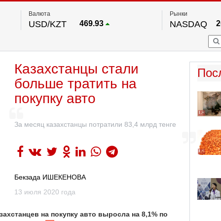
Валюта
Рынки
USD/KZT
469.93
NASDAQ
2
RUB/KZT
5.71
FTSE 100
EUR/KZT
541.64
DOW Ind
5
HKSE
По данным нац. банка РК
Казахстанцы стали
S&P 500
7
Пос
NYSE
2
больше тратить на
покупку авто
За месяц казахстанцы потратили 83,4 млрд тенге
Бекзада ИШЕКЕНОВА
13 июля 2020 года
захстанцев на покупку авто выросла на 8,1% по