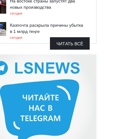
На востоке страны запустят два
новых производства
сегодня
Казпочта раскрыла причины убытка
в 1 млрд теңге
сегодня
ЧИТАТЬ ВСЁ