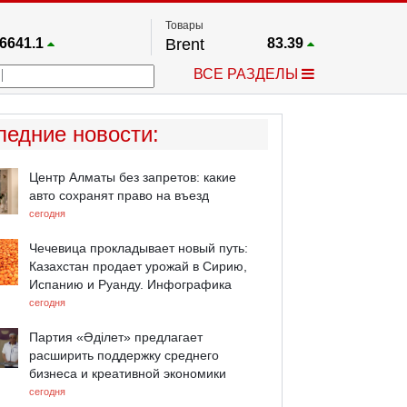
Товары
6641.1
Brent
83.39
67.17
Платина
1763.6
ВСЕ РАЗДЕЛЫ
4024.9
Газ
2.672
25668
Медь
6.6085
758.86
Серебро
63.89
ледние новости
:
4555.3
Золото
4417.4
Центр Алматы без запретов: какие
авто сохранят право на въезд
сегодня
Чечевица прокладывает новый путь:
Казахстан продает урожай в Сирию,
Испанию и Руанду. Инфографика
сегодня
Партия «Әділет» предлагает
расширить поддержку среднего
бизнеса и креативной экономики
сегодня