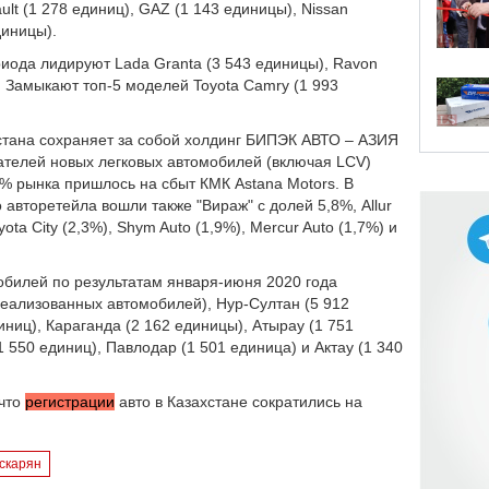
lt (1 278 единиц), GAZ (1 143 единицы), Nissan
диницы).
риода лидируют Lada Granta (3 543 единицы), Ravon
). Замыкают топ-5 моделей Toyota Camry (1 993
стана сохраняет за собой холдинг БИПЭК АВТО – АЗИЯ
пателей новых легковых автомобилей (включая LCV)
% рынка пришлось на сбыт КМК Astana Motors. В
 авторетейла вошли также "Вираж" с долей 5,8%, Allur
oyota City (2,3%), Shym Auto (1,9%), Mercur Auto (1,7%) и
обилей по результатам января-июня 2020 года
еализованных автомобилей), Нур-Султан (5 912
иниц), Караганда (2 162 единицы), Атырау (1 751
1 550 единиц), Павлодар (1 501 единица) и Актау (1 340
 что
регистрации
авто в Казахстане сократились на
скарян