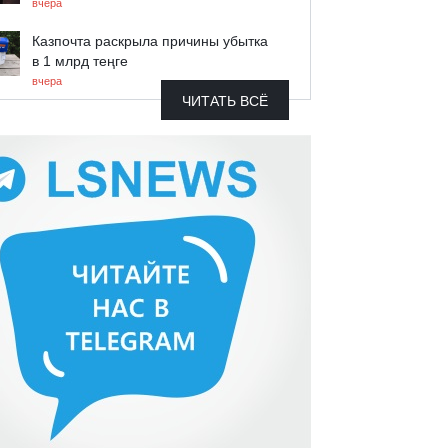
вчера
Казпочта раскрыла причины убытка
в 1 млрд теңге
вчера
ЧИТАТЬ ВСЁ