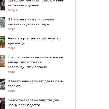
Казахстанские НПЗ повысили цены
на бензин и дизель
сегодня
В Нацбанке назвали причины
изменения дизайна теңге
вчера
Алматы орталығына қай көліктер
кіре алады
вчера
Триллионные инвестиции и новые
заводы: что готовят в
Карагандинской области
вчера
В Казахстане запустят два газовых
проекта
вчера
На востоке страны запустят два
новых производства