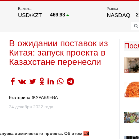
Валюта
Рынки
USD/KZT
469.93
NASDAQ
2
RUB/KZT
5.71
FTSE 100
EUR/KZT
541.64
DOW Ind
5
HKSE
По данным нац. банка РК
В ожидании поставок из
S&P 500
7
Пос
NYSE
2
Китая: запуск проекта в
Казахстане перенесли
Екатерина ЖУРАВЛЕВА
24 декабря 2022 года
апуска химического проекта. Об этом
LS