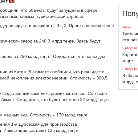
дает
LS
.
сообщили, что объекты будут запущены в сфере
Поп
зных ископаемых, туристической отрасли.
одернизируют и расширят ТЭЦ-3. Проект оценивается в
вчера
Трилли
готовят
гический завод за 248,3 млрд теңге. Здесь будут
5 августа
Караган
роект за 250 млрд теңге. Ожидается, что через два
теңге
5 августа
ии из Китая. В акимате сообщили, что речь идет о
В облас
емой накопления электроэнергии. Стоимость – 390,5
млрд т
оизводственный комплекс редких металлов. Согласно
Акмая. Ожидается, что будет вложено 32 млрд теңге
ку медных руд. Стоимость – 170 млрд теңге.
ения 1-я Дубовская для производства
д. Инвестиции составят 125 млрд теңге.