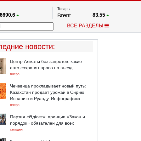
Товары
6690.6
Brent
83.55
67.17
Платина
1759.6
ВСЕ РАЗДЕЛЫ
4036.9
Газ
2.662
25668
Медь
6.591
757.64
Серебро
63.499
ледние новости
:
4595.2
Золото
4399.7
Центр Алматы без запретов: какие
авто сохранят право на въезд
вчера
Чечевица прокладывает новый путь:
Казахстан продает урожай в Сирию,
Испанию и Руанду. Инфографика
вчера
Партия «Әділет»: принцип «Закон и
порядок» обязателен для всех
сегодня