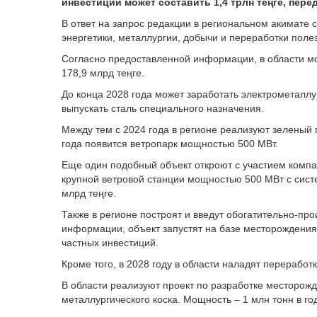
инвестиций может составить 1,4 трлн теңге, пере
В ответ на запрос редакции в региональном акимате 
энергетики, металлургии, добычи и переработки поле
Согласно предоставленной информации, в области м
178,9 млрд теңге.
До конца 2028 года может заработать электрометаллур
выпускать сталь специального назначения.
Между тем с 2024 года в регионе реализуют зеленый п
года появится ветропарк мощностью 500 МВт.
Еще один подобный объект откроют с участием компан
крупной ветровой станции мощностью 500 МВт с сист
млрд теңге.
Также в регионе построят и введут обогатительно-пр
информации, объект запустят на базе месторождения 
частных инвестиций.
Кроме того, в 2028 году в области наладят переработ
В области реализуют проект по разработке месторожд
металлургического коска. Мощность – 1 млн тонн в го