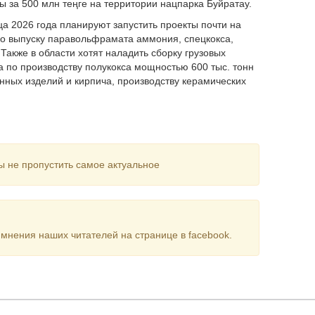
ы за 500 млн теңге на территории нацпарка Буйратау.
ца 2026 года планируют запустить проекты почти на
по выпуску паравольфрамата аммония, спецкокса,
акже в области хотят наладить сборку грузовых
а по производству полукокса мощностью 600 тыс. тонн
онных изделий и кирпича, производству керамических
ы не пропустить самое актуальное
мнения наших читателей на странице в facebook.