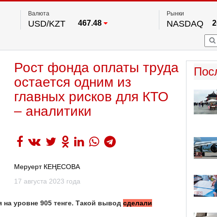
Валюта
Рынки
USD/KZT
467.48
NASDAQ
2
RUB/KZT
5.73
FTSE 100
EUR/KZT
539.52
DOW Ind
5
HKSE
2
По данным нац. банка РК
Рост фонда оплаты труда
S&P 500
7
Пос
NYSE
2
остается одним из
главных рисков для КТО
– аналитики
Меруерт КЕҢЕСОВА
17 августа 2023 года
 на уровне 905 тенге. Такой вывод
сделали