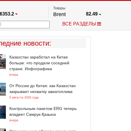
Товары
6353.2
Brent
82.49
67.17
Платина
1738
ВСЕ РАЗДЕЛЫ
3922.8
Газ
2.637
5530.3
Медь
6.7235
711.24
Серебро
61.795
ледние новости
:
4474.2
Золото
4298.8
Казахстан заработал на Китае
больше: что продали соседней
стране. Инфографика
вчера
От России до Китая: как Казахстан
закрывает нехватку авиатоплива
5 августа 2026 года
Контрольным пакетом ERG теперь
владеет Самрук-Қазына
вчера