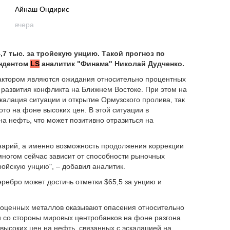
Айнаш Ондирис
вчера
,7 тыс. за тройскую унцию. Такой прогноз по
ондентом
LS
аналитик "Финама" Николай Дудченко.
актором являются ожидания относительно процентных
 развития конфликта на Ближнем Востоке. При этом на
калация ситуации и открытие Ормузского пролива, так
то на фоне высоких цен. В этой ситуации в
 нефть, что может позитивно отразиться на
енарий, а именно возможность продолжения коррекции
многом сейчас зависит от способности рыночных
тройскую унцию", – добавил аналитик.
еребро может достичь отметки $65,5 за унцию и
агоценных металлов оказывают опасения относительно
 со стороны мировых центробанков на фоне разгона
 высоких цен на нефть, связанных с эскалацией на