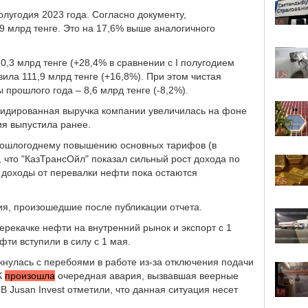
олугодия 2023 года. Согласно документу,
9 млрд тенге. Это на 17,6% выше аналогичного
,3 млрд тенге (+28,4% в сравнении с I полугодием
вила 111,9 млрд тенге (+16,8%). При этом чистая
прошлого года – 8,6 млрд тенге (-8,2%).
олидированная выручка компании увеличилась на фоне
ия выпустила ранее.
 прошлогоднему повышению основных тарифов (в
 что "КазТрансОйл" показал сильный рост дохода по
от доходы от перевалки нефти пока остаются
ия, произошедшие после публикации отчета.
ерекачке нефти на внутренний рынок и экспорт с 1
ти вступили в силу с 1 мая.
лкнулась с перебоями в работе из-за отключения подачи
К
произошла
очередная авария, вызвавшая веерные
В Jusan Invest отметили, что данная ситуация несет