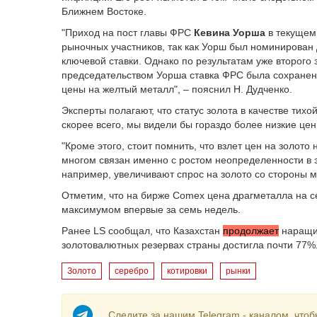
Ближнем Востоке.
"Приход на пост главы ФРС
Кевина Уорша
в текущем
рыночных участников, так как Уорш был номинирован
ключевой ставки. Однако по результатам уже второго
председательством Уорша ставка ФРС была сохранена
цены на желтый металл", – пояснил Н. Дудченко.
Эксперты полагают, что статус золота в качестве тихо
скорее всего, мы видели бы гораздо более низкие це
"Кроме этого, стоит помнить, что взлет цен на золото
многом связан именно с ростом неопределенности в 
например, увеличивают спрос на золото со стороны м
Отметим, что на бирже Comex цена драгметалла на сег
максимумом впервые за семь недель.
Ранее LS сообщал, что Казахстан
продолжает
наращив
золотовалютных резервах страны достигла почти 77%
Золото
серебро
котировки
рынки
Следите за нашим Telegram - каналом, чтоб