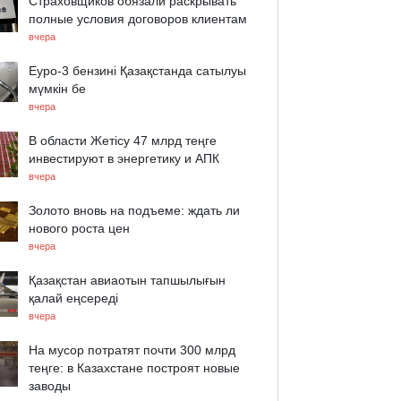
Страховщиков обязали раскрывать
полные условия договоров клиентам
вчера
Еуро-3 бензині Қазақстанда сатылуы
мүмкін бе
вчера
В области Жетісу 47 млрд теңге
инвестируют в энергетику и АПК
вчера
Золото вновь на подъеме: ждать ли
нового роста цен
вчера
Қазақстан авиаотын тапшылығын
қалай еңсереді
вчера
На мусор потратят почти 300 млрд
теңге: в Казахстане построят новые
заводы