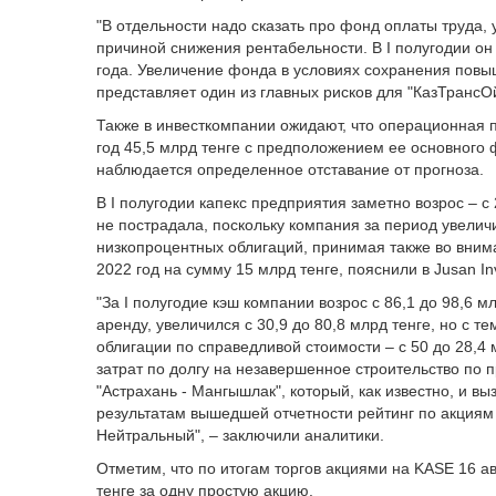
"В отдельности надо сказать про фонд оплаты труда,
причиной снижения рентабельности. В I полугодии он
года. Увеличение фонда в условиях сохранения пов
представляет один из главных рисков для "КазТрансОй
Также в инвесткомпании ожидают, что операционная 
год 45,5 млрд тенге с предположением ее основного 
наблюдается определенное отставание от прогноза.
В I полугодии капекс предприятия заметно возрос – с
не пострадала, поскольку компания за период увеличи
низкопроцентных облигаций, принимая также во внима
2022 год на сумму 15 млрд тенге, пояснили в Jusan In
"За I полугодие кэш компании возрос с 86,1 до 98,6 м
аренду, увеличился с 30,9 до 80,8 млрд тенге, но с
облигации по справедливой стоимости – с 50 до 28,4
затрат по долгу на незавершенное строительство по 
"Астрахань - Мангышлак", который, как известно, и вы
результатам вышедшей отчетности рейтинг по акциям 
Нейтральный", – заключили аналитики.
Отметим, что по итогам торгов акциями на KASE 16 а
тенге за одну простую акцию.