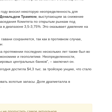
 году вносил некоторую неопределенность для
Дональдом Трампом
, выступающим за снижение
 заседания Комитета по открытым рынкам под
 в диапазоне 3,5-3,75%. Это оказывает давление на
й гавани сохраняется, так как в противном случае,
ны.
 на протяжении последних нескольких лет также был во
экономике и геополитике. Неопределенности,
ировых центральных банков", – заключил он.
одня достигла $4,3 тыс. за тройскую унцию, что стало
ать золотые запасы. Доля драгметалла в
.
ы не пропустить самое актуальное