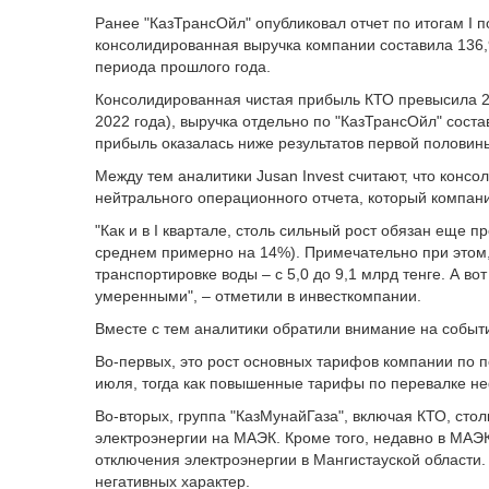
Ранее "КазТрансОйл" опубликовал отчет по итогам I п
консолидированная выручка компании составила 136,
периода прошлого года.
Консолидированная чистая прибыль КТО превысила 20
2022 года), выручка отдельно по "КазТрансОйл" соста
прибыль оказалась ниже результатов первой половины 
Между тем аналитики Jusan Invest считают, что конс
нейтрального операционного отчета, который компан
"Как и в I квартале, столь сильный рост обязан еще
среднем примерно на 14%). Примечательно при этом,
транспортировке воды – с 5,0 до 9,1 млрд тенге. А в
умеренными", – отметили в инвесткомпании.
Вместе с тем аналитики обратили внимание на событ
Во-первых, это рост основных тарифов компании по п
июля, тогда как повышенные тарифы по перевалке неф
Во-вторых, группа "КазМунайГаза", включая КТО, сто
электроэнергии на МАЭК. Кроме того, недавно в МАЭ
отключения электроэнергии в Мангистауской области. 
негативных характер.