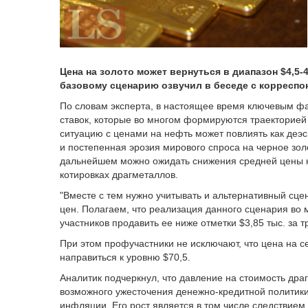
Цена на золото может вернуться в диапазон $4,5-4
базовому сценарию озвучил в беседе с корресп
По словам эксперта, в настоящее время ключевым ф
ставок, которые во многом формируются траекторией
ситуацию с ценами на нефть может повлиять как деэс
и постепенная эрозия мирового спроса на черное золо
дальнейшем можно ожидать снижения средней цены на
котировках драгметаллов.
"Вместе с тем нужно учитывать и альтернативный сц
цен. Полагаем, что реализация данного сценария во 
участников продавить ее ниже отметки $3,85 тыс. за 
При этом профучастники не исключают, что цена на с
направиться к уровню $70,5.
Аналитик подчеркнул, что давление на стоимость др
возможного ужесточения денежно-кредитной политики
инфляции. Его рост является в том числе следствием