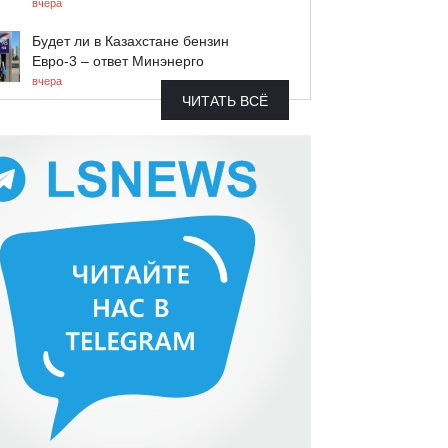
вчера
Будет ли в Казахстане бензин
Евро-3 – ответ Минэнерго
вчера
ЧИТАТЬ ВСЁ