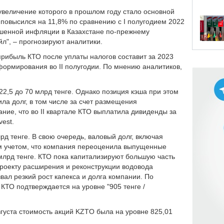
 увеличение которого в прошлом году стало основной
 повысился на 11,8% по сравнению с I полугодием 2022
ышенной инфляции в Казахстане по-прежнему
л", – прогнозируют аналитики.
прибыль КТО после уплаты налогов составит за 2023
формирования во II полугодии. По мнению аналитиков,
 22,5 до 70 млрд тенге. Однако позиция кэша при этом
ла долг, в том числе за счет размещения
ние, что во II квартале КТО выплатила дивиденды за
vest.
лрд тенге. В свою очередь, валовый долг, включая
 тем учетом, что компания переоценила выпущенные
 млрд тенге. КТО пока капитализируют большую часть
проекту расширения и реконструкции водовода
звал резкий рост капекса и долга компании. По
КТО подтверждается на уровне "905 тенге /
вгуста стоимость акций KZTO была на уровне 825,01