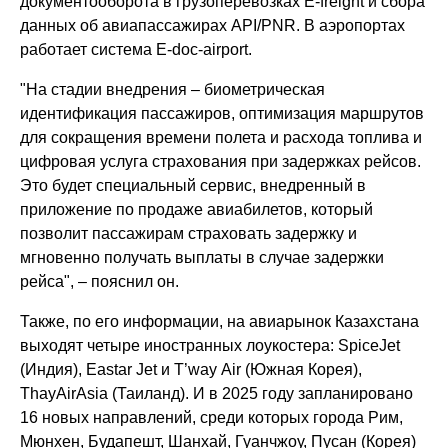
документооборота в грузоперевозках E-freight и сбора
данных об авиапассажирах API/PNR. В аэропортах
работает система E-doc-airport.
"На стадии внедрения – биометрическая
идентификация пассажиров, оптимизация маршрутов
для сокращения времени полета и расхода топлива и
цифровая услуга страхования при задержках рейсов.
Это будет специальный сервис, внедренный в
приложение по продаже авиабилетов, который
позволит пассажирам страховать задержку и
мгновенно получать выплаты в случае задержки
рейса", – пояснил он.
Также, по его информации, на авиарынок Казахстана
выходят четыре иностранных лоукостера: SpiceJet
(Индия), Eastar Jet и T’way Air (Южная Корея),
ThayAirAsia (Таиланд). И в 2025 году запланировано
16 новых направлений, среди которых города Рим,
Мюнхен, Будапешт, Шанхай, Гуанчжоу, Пусан (Корея)