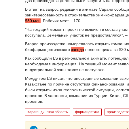
Два производства должны были запустить на террито
В ответ на запрос редакции в акимате Сарани сообщ
заинтересованность в строительстве химико-фармацев
$30 млн
. Рабочих мест – 170.
"На текущий момент проект не включен в состав учас
поступала. Земельный участок не предоставлялся", – 
Второе производство намеревалась открыть компания 
биофармацевтического
завода
полного цикла за $30 
Как сообщили LS в региональном акимате, потенциа
необходимая информация. На текущий момент заявле
индустриальной зоны также не поступало.
Между тем LS писал, что
иностранные компании выход
Казахстане по причине отсутствия финансирования, и
были открыты из-за геополитической ситуации, логис
проектов. В частности, компании из Турции, Китая, 
проектов.
Карагандинская область
фармацевтика
производств