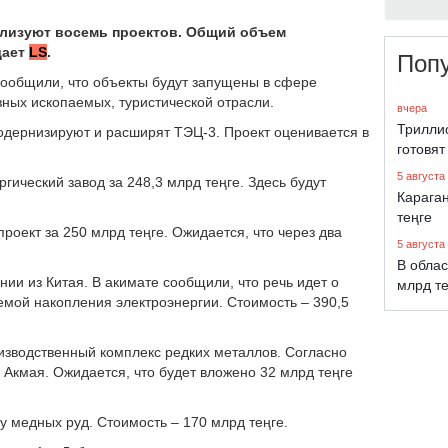
еализуют восемь проектов. Общий объем
Поп
дает
LS
.
сообщили, что объекты будут запущены в сфере
вчера
зных ископаемых, туристической отрасли.
Трилли
одернизируют и расширят ТЭЦ-3. Проект оценивается в
готовят
5 августа
гический завод за 248,3 млрд теңге. Здесь будут
Караган
теңге
роект за 250 млрд теңге. Ожидается, что через два
5 августа
В облас
млрд т
ии из Китая. В акимате сообщили, что речь идет о
емой накопления электроэнергии. Стоимость – 390,5
оизводственный комплекс редких металлов. Согласно
Акмая. Ожидается, что будет вложено 32 млрд теңге
ку медных руд. Стоимость – 170 млрд теңге.