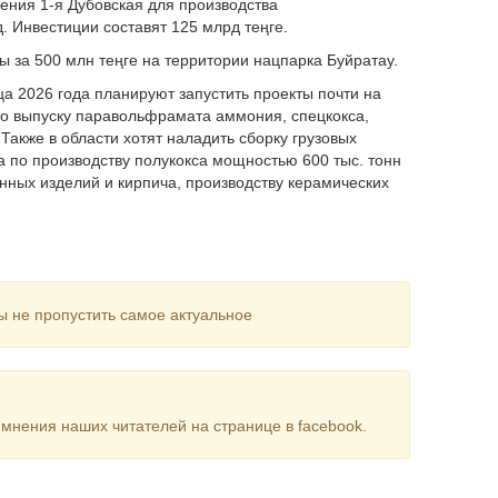
ения 1-я Дубовская для производства
д. Инвестиции составят 125 млрд теңге.
ы за 500 млн теңге на территории нацпарка Буйратау.
ца 2026 года планируют запустить проекты почти на
по выпуску паравольфрамата аммония, спецкокса,
акже в области хотят наладить сборку грузовых
а по производству полукокса мощностью 600 тыс. тонн
онных изделий и кирпича, производству керамических
ы не пропустить самое актуальное
мнения наших читателей на странице в facebook.