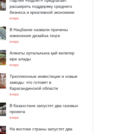
Партия «Әділет» предлагает
расширить поддержку среднего
бизнеса и креативной экономики
вчера
В Нацбанке назвали причины
изменения дизайна теңге
вчера
Алматы орталығына қай көліктер
кіре алады
вчера
Триллионные инвестиции и новые
заводы: что готовят в
Карагандинской области
вчера
В Казахстане запустят два газовых
проекта
вчера
На востоке страны запустят два