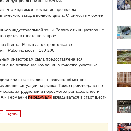
рии индустриальной зоны SARAN.
или, что индийская компания проявляла
тического завода полного цикла. Стоимость – более
тников индустриальной зоны. Заявка от инициатора не
говорится в ответе на запрос.
из Египта. Речь шла о строительстве
млн. Рабочих мест – 150-200.
льным инвесторам была предоставлена вся
ние на включение компании в качестве участника
или или отказывались от запуска объектов в
зменения ситуации на рынке. Также производства не
тических затруднений и пересмотра рентабельности
США и Германии
передумали
вкладываться в старт шести
о
сумма