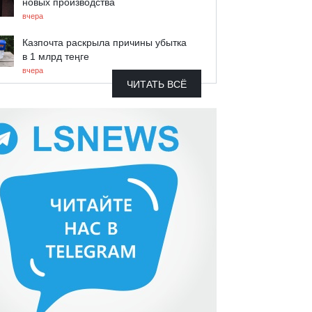
новых производства
вчера
Казпочта раскрыла причины убытка
в 1 млрд теңге
вчера
ЧИТАТЬ ВСЁ