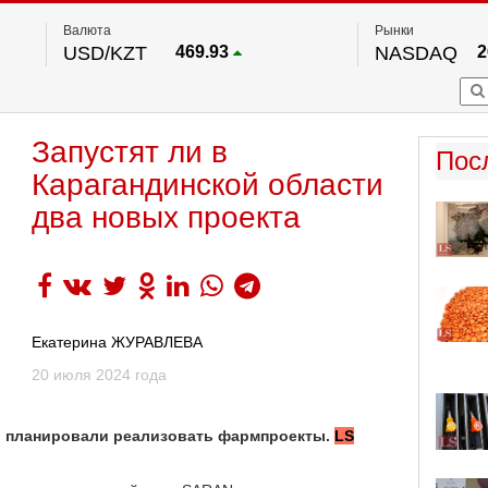
Валюта
Рынки
USD/KZT
469.93
NASDAQ
2
RUB/KZT
5.71
FTSE 100
EUR/KZT
541.64
DOW Ind
5
HKSE
По данным нац. банка РК
Запустят ли в
S&P 500
7
Пос
NYSE
2
Карагандинской области
два новых проекта
Екатерина ЖУРАВЛЕВА
20 июля 2024 года
и планировали реализовать фармпроекты.
LS