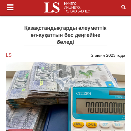
Қазақстандықтарды әлеуметтік
әл-ауқаттын бес деңгейіне
бөледі
LS
2 июня 2023 года