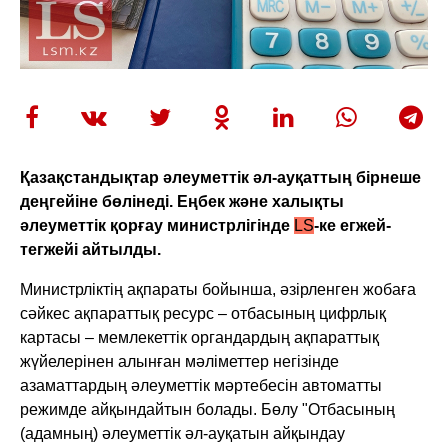
Қазақстандықтар әлеуметтік әл-ауқаттың бірнеше
деңгейіне бөлінеді. Еңбек және халықты
әлеуметтік қорғау министрлігінде
LS
-ке егжей-
тегжейі айтылды.
Министрліктің ақпараты бойынша, әзірленген жобаға
сәйкес ақпараттық ресурс – отбасының цифрлық
картасы – мемлекеттік органдардың ақпараттық
жүйелерінен алынған мәліметтер негізінде
азаматтардың әлеуметтік мәртебесін автоматты
режимде айқындайтын болады. Бөлу "Отбасының
(адамның) әлеуметтік әл-ауқатын айқындау