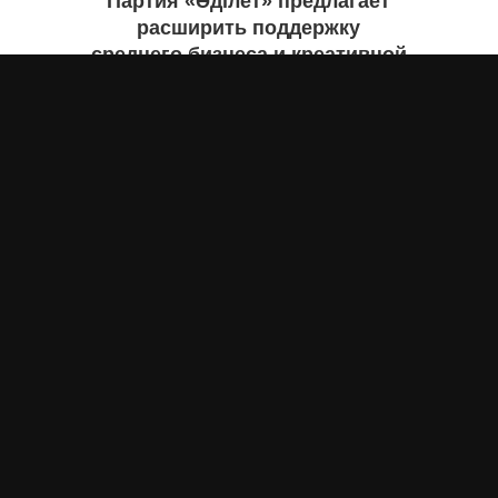
Партия «Әділет» предлагает
расширить поддержку
среднего бизнеса и креативной
экономики
Асыл Жумагул
вчера