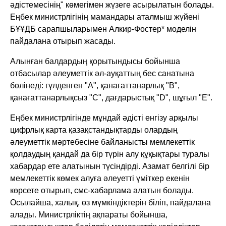
әдістемесінің" көмегімен жүзеге асырылатын болады.
Еңбек министрлігінің мамандары аталмыш жүйені
БҰҰДБ сарапшыларымен Алкир-Фостер* моделін
пайдалана отырып жасады.
Алынған балдардың қорытындысы бойынша
отбасылар әлеуметтік әл-ауқаттың бес санатына
бөлінеді: гүлденген "А", қанағаттанарлық "В",
қанағаттанарлықсыз "С", дағдарыстық "D", шұғыл "Е".
Еңбек министрлігінде мұндай әдісті енгізу арқылы
цифрлық карта қазақстандықтарды олардың
әлеуметтік мәртебесіне байланысты мемлекеттік
қолдаудың қандай да бір түрін алу құқықтары туралы
хабардар ете алатынын түсіндірді. Азамат белгілі бір
мемлекеттік көмек алуға әлеуетті үміткер екенін
көрсете отырып, смс-хабарлама алатын болады.
Осылайша, халық, өз мүмкіндіктерін біліп, пайдалана
алады. Министрліктің ақпараты бойынша,