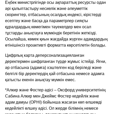
Еңбек министрлігінде осы ақпараттық ресурсты одан
әрі қалыптастыру несиелік және әлеуметтік
скорингтер, отбасының осалдық индексі, кірістерді
есептеу және басқа да параметрлер сияқты
құралдардың көмегімен тәуекелдер мен осал
тұстарды анықтауға мүмкіндік беретінін жеткізді.
Осылайша, көмек қиын жағдайда жүрген адамдардың
өтінішінсіз проактивті форматта көрсетілетін болады.
Цифрлық карта деперсонализацияланған
деректермен шифрланған түрде жұмыс істейді. Яғни,
әр отбасына (адамға) хэштелген код беріледі және
белгілі бір деректердің қай отбасына немесе адамға
қатысты екенін анықтау мүмкін емес.
*Алкир және Фостер әдісі – Оксфорд университетінің
Сабина Алкир мен Джеймс Фостер кедейлік және
адам дамуы (OPHI) бойынша жасаған көп өлшемді
кедейлікті өлшеу әдісі. Ол жерде білімнің немесе