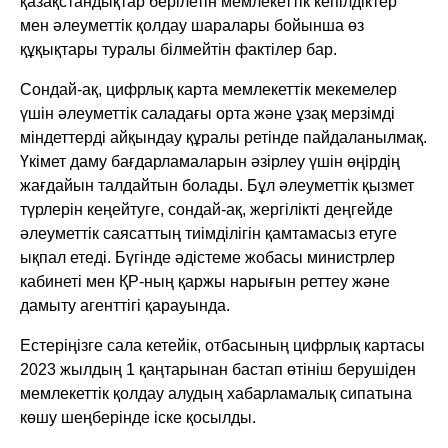
қазақстандықтар берілетін мемлекеттік кепілдіктер
мен әлеуметтік қолдау шаралары бойынша өз
құқықтары туралы білмейтін фактілер бар.
Сондай-ақ, цифрлық карта мемлекеттік мекемелер
үшін әлеуметтік саладағы орта және ұзақ мерзімді
міндеттерді айқындау құралы ретінде пайдаланылмақ.
Үкімет даму бағдарламаларын әзірлеу үшін өңірдің
жағдайын талдайтын болады. Бұл әлеуметтік қызмет
түрлерін кеңейтуге, сондай-ақ, жергілікті деңгейде
әлеуметтік саясаттың тиімділігін қамтамасыз етуге
ықпал етеді. Бүгінде әдістеме жобасы министрлер
кабинеті мен ҚР-ның қаржы нарығын реттеу және
дамыту агенттігі қарауында.
Естеріңізге сала кетейік, отбасының цифрлық картасы
2023 жылдың 1 қаңтарынан бастап өтініш берушіден
мемлекеттік қолдау алудың хабарламалық сипатына
көшу шеңберінде іске қосылды.