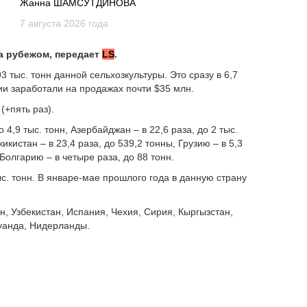
Жанна ШАМСУТДИНОВА
7 августа 2026 года
а рубежом, передает
LS
.
3 тыс. тонн данной сельхозкультуры. Это сразу в 6,7
ии заработали на продажах почти $35 млн.
(+пять раз).
 4,9 тыс. тонн, Азербайджан – в 22,6 раза, до 2 тыс.
жикистан – в 23,4 раза, до 539,2 тонны, Грузию – в 5,3
 Болгарию – в четыре раза, до 88 тонн.
ыс. тонн. В январе-мае прошлого года в данную страну
н, Узбекистан, Испания, Чехия, Сирия, Кыргызстан,
Руанда, Нидерланды.
 4,3 раза. Но объем ввозимой в Казахстан из-за рубежа
ляли из России – 2,3 тыс. тонн (+4,1 раза). Остальной