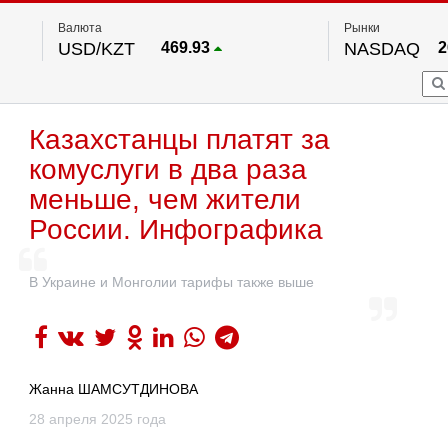
Валюта
Рынки
USD/KZT
469.93
NASDAQ
2
RUB/KZT
5.71
FTSE 100
EUR/KZT
541.64
DOW Ind
5
HKSE
По данным нац. банка РК
Казахстанцы платят за
S&P 500
7
NYSE
2
комуслуги в два раза
меньше, чем жители
России. Инфографика
В Украине и Монголии тарифы также выше
Жанна ШАМСУТДИНОВА
28 апреля 2025 года