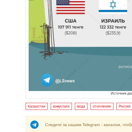
Источник д
Казахстан
комуслуги
вода
отопление
Россия
Следите за нашим Telegram - каналом, чтоб