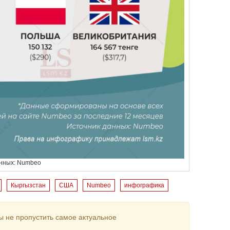
анных: Numbeo
Кыргызстан
США
Numbeo
инфографика
ы не пропустить самое актуальное