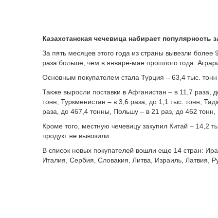
Казахстанская чечевица набирает популярность з
За пять месяцев этого года из страны вывезли более 9
раза больше, чем в январе-мае прошлого года. Аграр
Основным покупателем стала Турция – 63,4 тыс. тонн 
Также выросли поставки в Афганистан – в 11,7 раза, до
тонн, Туркменистан – в 3,6 раза, до 1,1 тыс. тонн, Тад
раза, до 467,4 тонны, Польшу – в 21 раз, до 462 тонн,
Кроме того, местную чечевицу закупил Китай – 14,2 т
продукт не вывозили.
В список новых покупателей вошли еще 14 стран: Ира
Италия, Сербия, Словакия, Литва, Израиль, Латвия, 
Что касается
импорта
чечевицы, то он тоже вырос – в
продукции гораздо меньше экспорта – 2,4 тыс. тонн.
В основном бобовую культуру на местный рынок отправ
объем завезли из Канады и Пакистана.