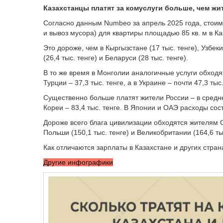
Казахстанцы платят за комуслуги больше, чем жи
Согласно данным Numbeo за апрель 2025 года, стоимо
и вывоз мусора) для квартиры площадью 85 кв. м в Ка
Это дороже, чем в Кыргызстане (17 тыс. тенге), Узбекис
(26,4 тыс. тенге) и Беларуси (28 тыс. тенге).
В то же время в Монголии аналогичные услуги обходятся
Турции – 37,3 тыс. тенге, а в Украине – почти 47,3 тыс.
Существенно больше платят жители России – в средне
Кореи – 83,4 тыс. тенге. В Японии и ОАЭ расходы сос
Дороже всего блага цивилизации обходятся жителям СШ
Польши (150,1 тыс. тенге) и Великобритании (164,6 тыс
Как отличаются зарплаты в Казахстане и других стра
Другие инфографики