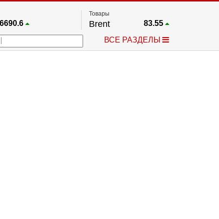
Товары
6690.6
Brent
83.55
67.17
Платина
1759.6
ВСЕ РАЗДЕЛЫ
4036.9
Газ
2.662
25668
Медь
6.591
757.64
Серебро
63.499
4595.2
Золото
4399.7