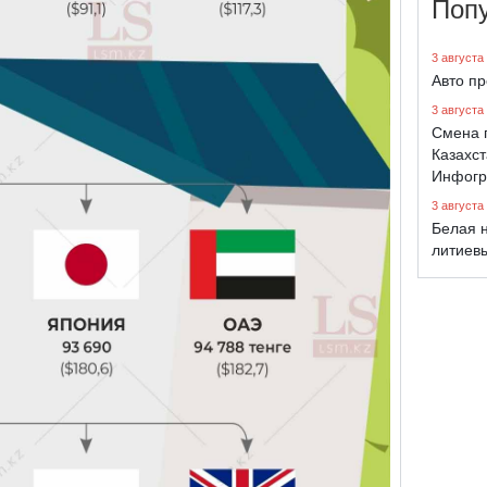
Поп
3 августа
Авто п
3 августа
Смена 
Казахст
Инфогр
3 августа
Белая н
литиев