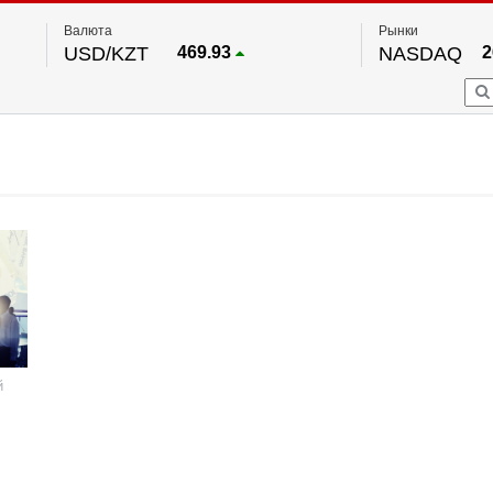
Валюта
Рынки
USD/KZT
469.93
NASDAQ
2
RUB/KZT
5.71
FTSE 100
EUR/KZT
541.64
DOW Ind
5
HKSE
По данным нац. банка РК
S&P 500
7
NYSE
2
й