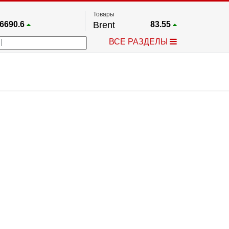
Товары
6690.6
Brent
83.55
67.17
Платина
1759.6
ВСЕ РАЗДЕЛЫ
4036.9
Газ
2.662
25668
Медь
6.591
757.64
Серебро
63.499
4595.2
Золото
4399.7