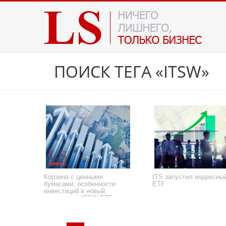
ПОИСК ТЕГА «ITSW»
Корзина с ценными
ITS запустил индексны
бумагами: особенности
ETF
инвестиций в новый
инструмент ITSW ETF
4 декабря 2024 года
7 ноября 2024 года