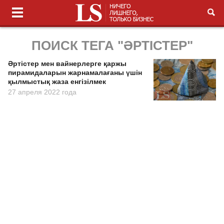
ПОИСК ТЕГА "ӘРТIСТЕР"
Әртiстер мен вайнерлерге қаржы
пирамидаларын жарнамалағаны үшін
қылмыстық жаза енгізілмек
27 апреля 2022 года