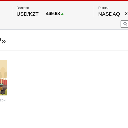
Валюта
Рынки
USD/KZT
469.93
NASDAQ
2
RUB/KZT
5.71
FTSE 100
EUR/KZT
541.64
DOW Ind
5
HKSE
По данным нац. банка РК
Р»
S&P 500
7
NYSE
2
три