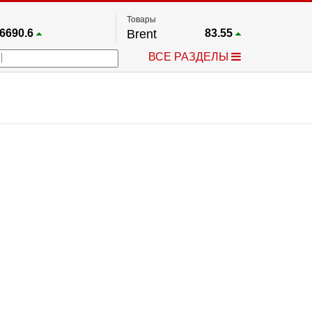
Товары
6690.6
Brent
83.55
67.17
Платина
1759.6
ВСЕ РАЗДЕЛЫ
4036.9
Газ
2.662
25668
Медь
6.591
757.64
Серебро
63.499
4595.2
Золото
4399.7