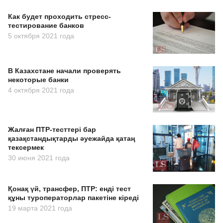
Как будет проходить стресс-
тестирование банков
5 октября 2021 года
В Казахстане начали проверять
некоторые банки
4 октября 2021 года
Жалған ПТР-тесттері бар
қазақстандықтарды әуежайда қатаң
тексермек
30 июня 2021 года
Қонақ үй, трансфер, ПТР: енді тест
құны туроператорлар пакетіне кіреді
19 марта 2021 года