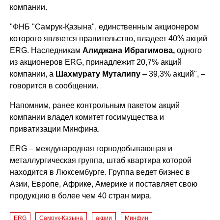
компании.
"ФНБ "Самрук-Қазына", единственным акционером
которого является правительство, владеет 40% акций
ERG. Наследникам
Алиджана Ибрагимова,
одного
из акционеров ERG, принадлежит 20,7% акций
компании, а
Шахмурату Муталипу
– 39,3% акций", –
говорится в сообщении.
Напомним, ранее контрольным пакетом акций
компании владел комитет госимущества и
приватизации Минфина.
ERG – международная горнодобывающая и
металлургическая группа, штаб квартира которой
находится в Люксембурге. Группа ведет бизнес в
Азии, Европе, Африке, Америке и поставляет свою
продукцию в более чем 40 стран мира.
ERG
Самрук-Қазына
акции
Минфин