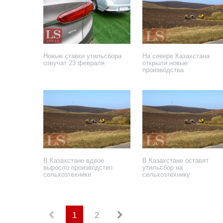
Новые ставки утильсбора
На севере Казахстана
озвучат 23 февраля
открыли новые
производства
22 февраля 2022 года
14 февраля 2022 года
В Казахстане вдвое
В Казахстане оставят
выросло производство
утильсбор на
сельхозтехники
сельхозтехнику
25 ноября 2020 года
2 октября 2020 года
1
2