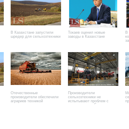
В Казахстане запустили
Токаев оценил новые
В
шредер для сельхозтехники
заводы в Казахстане
к
з
10 декабря 2021 года
7 сентября 2021 года
6 
Отечественные
Производители
М
производители обеспечили
сельхозтехники не
с
аграриев техникой
испытывают проблем с
п
поставками из Беларуси
8 сентября 2020 года
27 августа 2020 года
6 