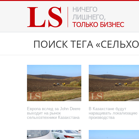
ПОИСК ТЕГА «СЕЛЬХ
Европа вслед за John Deere
В Казахстане будут
выходит на рынок
наращивать локализацию
сельхозтехники Казахстана
производства
сельхозтехники
17 февраля 2026 года
7 июня 2024 года