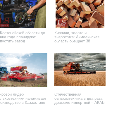
 Костанайской области до
Кирпичи, золото и
онца года планируют
энергетика: Акмолинская
апустить завод
область обещает 38
проектов
августа 2021 года
27 ноября 2020 года
ировой лидер
Отечественная
ельхозтехники налаживает
сельхозтехника в два раза
роизводство в Казахстане
дешевле импортной – АКАБ
августа 2020 года
3 августа 2020 года