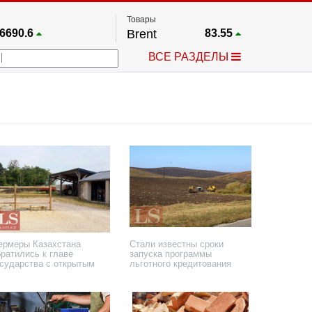
Товары
6690.6
Brent
83.55
67.17
Платина
1759.6
ВСЕ РАЗДЕЛЫ
4036.9
Газ
2.662
25668
Медь
6.591
757.64
Серебро
63.499
4595.2
Золото
4399.7
ермеры Казахстана
Стали известны сроки
братились к главе
запуска программы
осударства с открытым
льготного кредитования
исьмом
сельхозтехники
 июля 2022 года
26 июля 2022 года