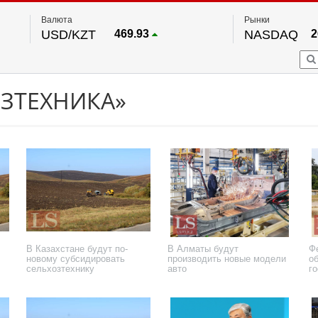
Валюта
Рынки
USD/KZT
469.93
NASDAQ
2
RUB/KZT
5.71
FTSE 100
EUR/KZT
541.64
DOW Ind
5
HKSE
По данным нац. банка РК
ОЗТЕХНИКА»
S&P 500
7
NYSE
2
В Казахстане будут по-
В Алматы будут
Ф
новому субсидировать
производить новые модели
о
сельхозтехнику
авто
г
п
27 сентября 2023 года
10 марта 2023 года
27