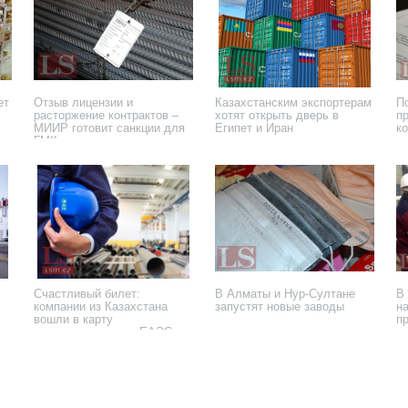
ет
Отзыв лицензии и
Казахстанским экспортерам
П
расторжение контрактов –
хотят открыть дверь в
п
МИИР готовит санкции для
Египет и Иран
к
ГМК
18 января 2023 года
11 января 2023 года
26
Счастливый билет:
В Алматы и Нур-Султане
В
компании из Казахстана
запустят новые заводы
н
вошли в карту
п
индустриализации ЕАЭС
23 июля 2020 года
10 июля 2020 года
5 