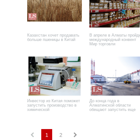
Казахстан хочет продавать
В апреле в Алматы пройд
больше пшеницы в Китай
международный конвент
Мир торговли
28 августа 2023 года
7 апреля 2023 года
Инвестор из Китая поможет
До конца года в
запустить производство в
Алматинской области
химической
обещают запустить еще
промышленности
шесть производств
8 сентября 2020 года
24 июля 2020 года
1
2