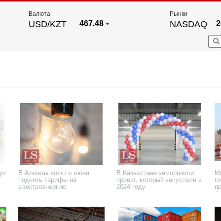
Валюта
Рынки
USD/KZT
467.48
NASDAQ
2
RUB/KZT
5.73
FTSE 100
EUR/KZT
539.52
DOW Ind
5
HKSE
2
По данным нац. банка РК
S&P 500
7
NYSE
2
рт
В Алматы хотят с июня
В Казахстане заморозили
М
поднять тарифы на
проект, который запустили в
го
электроэнергию
2024 году
п
ф
22 мая 2025 года
17 января 2025 года
24