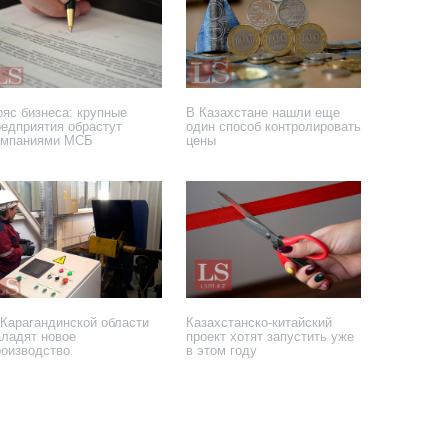
ояс бизнеса: крупные
В Казахстане нашли еще
редприятия обрастут
один способ контролировать
омпаниями МСБ
цены
 апреля 2022 года
2 октября 2020 года
 Карагандинской области
Казахстанско-китайский
аладят новое
проект хотят запустить уже
роизводство
в этом году
мая 2020 года
17 апреля 2020 года