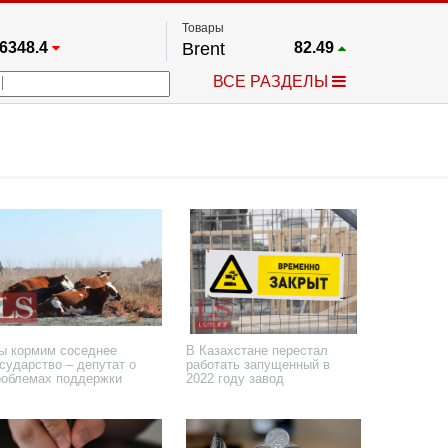
Товары
6348.4
Brent
82.49
67.17
Платина
1737.8
ВСЕ РАЗДЕЛЫ
3885.1
Газ
2.631
5530.3
Медь
6.719
709.96
Серебро
61.805
4484.1
Золото
4299.7
ы кормим соседнее
В Казахстане перестал
сударство – депутат о
работать запущенный в
роблемах поддержки
2022 году завод
ермеров
 июня 2024 года
20 июня 2024 года