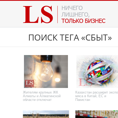
ПОИСК ТЕГА «СБЫТ»
Жителям крупных ЖК
Казахстан расширит экспо
Алматы и Алматинской
мяса в Китай, ЕС и
области отключат
Пакистан
электричество за неуплату
5 июня 2026 года
14 февраля 2026 года