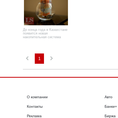
До конца года в Казахстане
появится новая
накопительная система
21 июня 2024 года
1
О компании
Авто
Контакты
Банки+
Реклама
Биржа