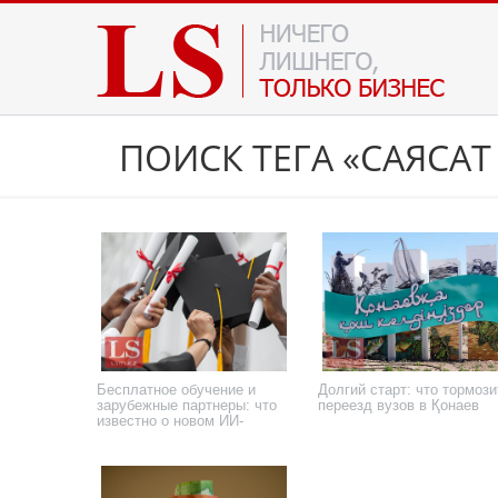
ПОИСК ТЕГА «САЯСАТ
Бесплатное обучение и
Долгий старт: что тормози
зарубежные партнеры: что
переезд вузов в Қонаев
известно о новом ИИ-
университете
2 июля 2026 года
12 августа 2025 года