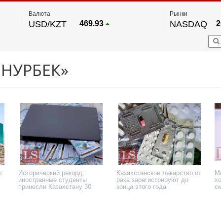
Валюта
Рынки
USD/KZT
469.93
NASDAQ
2
RUB/KZT
5.71
FTSE 100
EUR/KZT
541.64
DOW Ind
5
HKSE
По данным нац. банка РК
 НУРБЕК»
S&P 500
7
NYSE
2
т
Исторический рекорд:
Казахстанское лекарство от
М
иностранные студенты
рака зарегистрируют до
хо
принесли Казахстану 30
конца этого года
с
млрд тенге
12 августа 2025 года
11 марта 2025 года
20