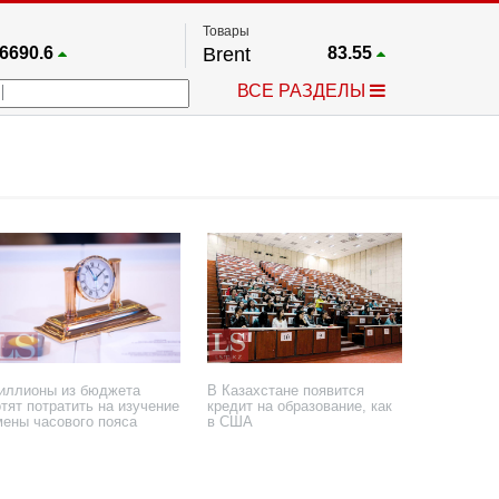
Товары
6690.6
Brent
83.55
67.17
Платина
1759.6
ВСЕ РАЗДЕЛЫ
4036.9
Газ
2.662
25668
Медь
6.591
757.64
Серебро
63.499
4595.2
Золото
4399.7
иллионы из бюджета
В Казахстане появится
тят потратить на изучение
кредит на образование, как
мены часового пояса
в США
 ноября 2024 года
24 июля 2024 года