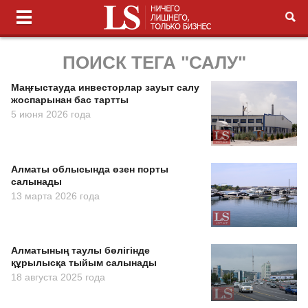
ПОИСК ТЕГА "САЛУ"
Маңғыстауда инвесторлар зауыт салу
жоспарынан бас тартты
5 июня 2026 года
Алматы облысында өзен порты
салынады
13 марта 2026 года
Алматының таулы бөлігінде
құрылысқа тыйым салынады
18 августа 2025 года