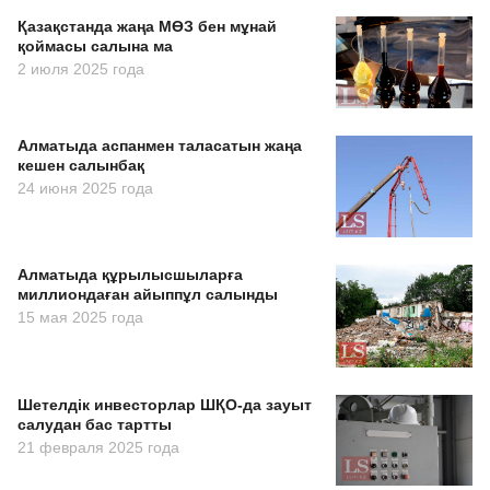
Қазақстанда жаңа МӨЗ бен мұнай
қоймасы салына ма
2 июля 2025 года
Алматыда аспанмен таласатын жаңа
кешен салынбақ
24 июня 2025 года
Алматыда құрылысшыларға
миллиондаған айыппұл салынды
15 мая 2025 года
Шетелдік инвесторлар ШҚО-да зауыт
салудан бас тартты
21 февраля 2025 года