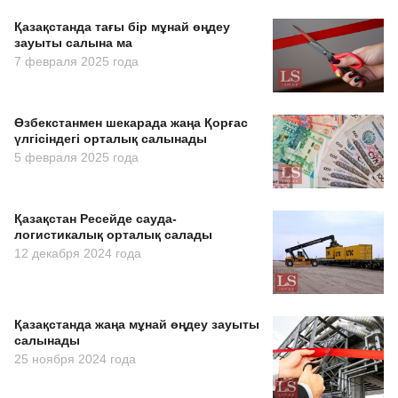
Қазақстанда тағы бір мұнай өңдеу
зауыты салына ма
7 февраля 2025 года
Өзбекстанмен шекарада жаңа Қорғас
үлгісіндегі орталық салынады
5 февраля 2025 года
Қазақстан Ресейде сауда-
логистикалық орталық салады
12 декабря 2024 года
Қазақстанда жаңа мұнай өңдеу зауыты
салынады
25 ноября 2024 года