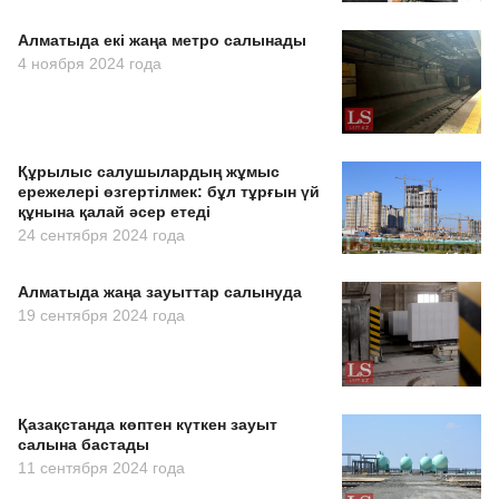
Алматыда екі жаңа метро салынады
4 ноября 2024 года
Құрылыс салушылардың жұмыс
ережелері өзгертілмек: бұл тұрғын үй
құнына қалай әсер етеді
24 сентября 2024 года
Алматыда жаңа зауыттар салынуда
19 сентября 2024 года
Қазақстанда көптен күткен зауыт
салына бастады
11 сентября 2024 года