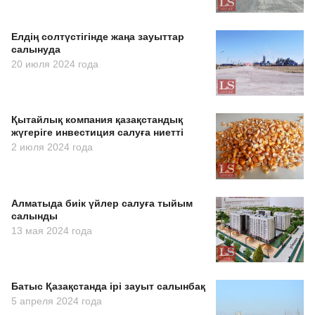
Елдің солтүстігінде жаңа зауыттар
салынуда
20 июля 2024 года
Қытайлық компания қазақстандық
жүгеріге инвестиция салуға ниетті
2 июля 2024 года
Алматыда биік үйлер салуға тыйым
салынды
13 мая 2024 года
Батыс Қазақстанда ірі зауыт салынбақ
5 апреля 2024 года