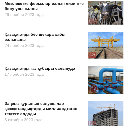
Мемлекетке фермалар салып лизингке
беру ұсынылды
29 ноября 2023 года
Қазақстанда бес шекара хабы
салынады
24 ноября 2023 года
Қазақстанда газ құбыры салынуда
17 ноября 2023 года
Заңсыз құрылыс салушылар
қазақстандықтарды миллиардтаған
теңгеге алдады
3 октября 2023 года