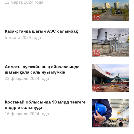
12 марта 2024 года
Қазақстанда шағын АЭС салынбақ
5 марта 2024 года
Алматы әуежайының айналасында
шағын қала салынуы мүмкін
22 февраля 2024 года
Қостанай облысында 90 млрд теңгеге
өндіріс салынуда
16 февраля 2024 года