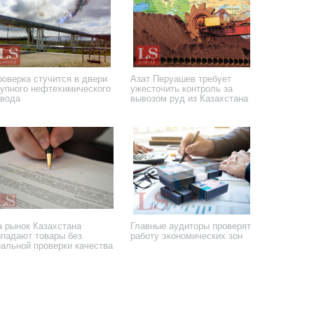
роверка стучится в двери
Азат Перуашев требует
рупного нефтехимического
ужесточить контроль за
авода
вывозом руд из Казахстана
сентября 2025 года
3 сентября 2025 года
а рынок Казахстана
Главные аудиторы проверят
опадают товары без
работу экономических зон
еальной проверки качества
 мая 2025 года
4 апреля 2025 года