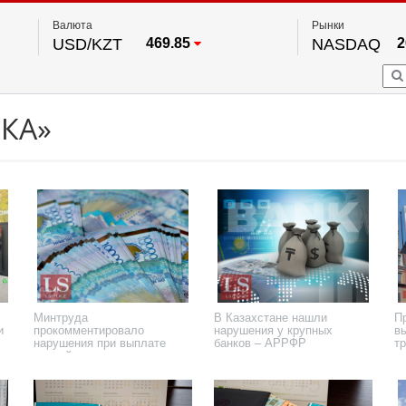
Валюта
Рынки
USD/KZT
469.85
NASDAQ
2
RUB/KZT
5.78
FTSE 100
EUR/KZT
542.16
DOW Ind
5
HKSE
2
По данным нац. банка РК
РКА»
S&P 500
7
NYSE
Минтруда
В Казахстане нашли
П
и
прокомментировало
нарушения у крупных
в
нарушения при выплате
банков – АРРФР
т
пенсий
2 июня 2026 года
15 апреля 2026 года
3 