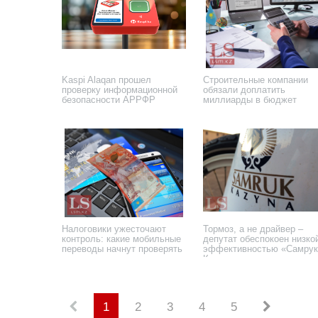
Kaspi Alaqan прошел
Строительные компании
проверку информационной
обязали доплатить
безопасности АРРФР
миллиарды в бюджет
8 декабря 2025 года
24 ноября 2025 года
Налоговики ужесточают
Тормоз, а не драйвер –
контроль: какие мобильные
депутат обеспокоен низко
переводы начнут проверять
эффективностью «Самрук
Қазына»
14 июня 2025 года
11 июня 2025 года
1
2
3
4
5