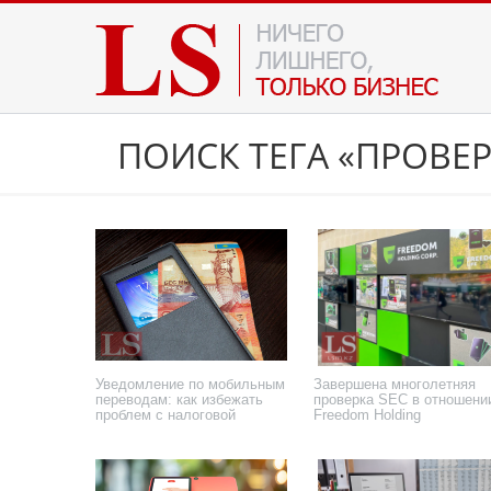
ПОИСК ТЕГА «ПРОВЕ
Уведомление по мобильным
Завершена многолетняя
переводам: как избежать
проверка SEC в отношени
проблем с налоговой
Freedom Holding
6 июня 2026 года
2 июня 2026 года