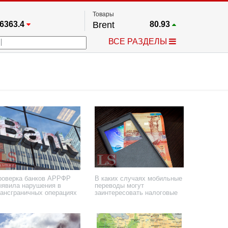
Товары
6363.4
Brent
80.93
67.17
Платина
1741.2
ВСЕ РАЗДЕЛЫ
4349.1
Газ
2.673
5530.3
Медь
6.7445
723.55
Серебро
61.51
24576
Золото
4300.5
роверка банков АРРФР
В каких случаях мобильные
ыявила нарушения в
переводы могут
рансграничных операциях
заинтересовать налоговые
органы
апреля 2026 года
17 декабря 2025 года