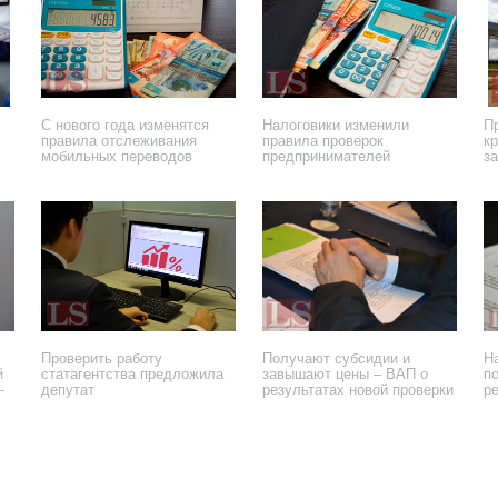
С нового года изменятся
Налоговики изменили
П
правила отслеживания
правила проверок
к
мобильных переводов
предпринимателей
з
10 ноября 2025 года
26 сентября 2025 года
5 
Проверить работу
Получают субсидии и
Н
й
статагентства предложила
завышают цены – ВАП о
п
-
депутат
результатах новой проверки
р
2 июня 2025 года
20 мая 2025 года
14