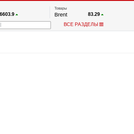
Товары
6603.9
Brent
83.29
67.17
Платина
1760.6
ВСЕ РАЗДЕЛЫ
3978.6
Газ
2.671
25668
Медь
6.5915
742.83
Серебро
63.52
24588
Золото
4397.6