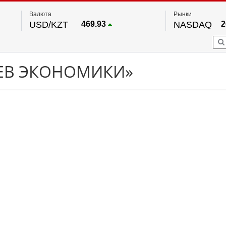
Валюта
Рынки
USD/KZT
469.93
NASDAQ
2
RUB/KZT
5.71
FTSE 100
EUR/KZT
541.64
DOW Ind
5
HKSE
По данным нац. банка РК
РЕВ ЭКОНОМИКИ»
S&P 500
7
NYSE