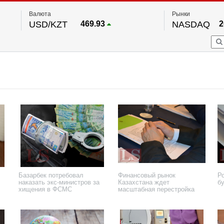
Валюта
Рынки
USD/KZT
469.93
NASDAQ
2
RUB/KZT
5.71
FTSE 100
EUR/KZT
541.64
DOW Ind
5
HKSE
По данным нац. банка РК
S&P 500
7
NYSE
2
Базарбек потребовал
Финансовый рынок
Р
наказать экс-министров за
Казахстана ждет
б
хищения в ФСМС
масштабная перестройка
21 января 2026 года
26 августа 2025 года
10