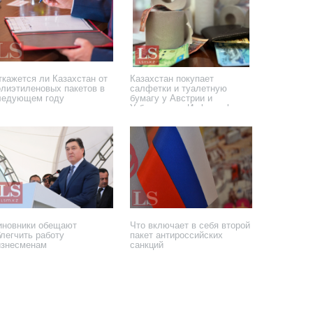
ткажется ли Казахстан от
Казахстан покупает
олиэтиленовых пакетов в
салфетки и туалетную
ледующем году
бумагу у Австрии и
Узбекистана. Инфографика
 июля 2024 года
12 апреля 2024 года
иновники обещают
Что включает в себя второй
блегчить работу
пакет антироссийских
изнесменам
санкций
 сентября 2019 года
3 августа 2019 года