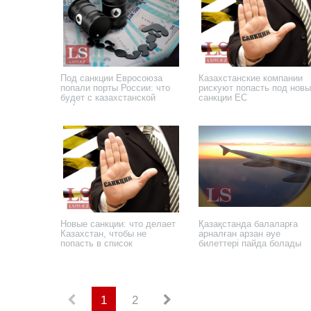
Под санкции Евросоюза
Казахстанские компании
попали порты России: что
рискуют попасть под нов
будет с казахстанской
санкции ЕС
нефтью
25 февраля 2025 года
30 января 2025 года
Новые санкции: что делает
Қазақстанда балаларға
Казахстан, чтобы не
арналған арзан әуе
попасть в список
билеттері пайда болады
23 мая 2023 года
8 ноября 2021 года
1
2