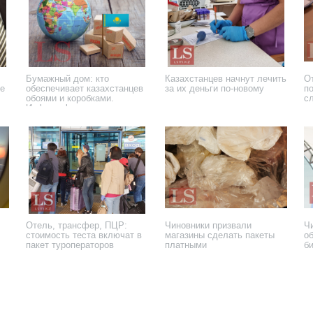
Бумажный дом: кто
Казахстанцев начнут лечить
О
ые
обеспечивает казахстанцев
за их деньги по-новому
п
обоями и коробками.
с
Инфографика
3 октября 2024 года
2 сентября 2024 года
25
Отель, трансфер, ПЦР:
Чиновники призвали
Ч
стоимость теста включат в
магазины сделать пакеты
о
пакет туроператоров
платными
б
19 марта 2021 года
20 сентября 2019 года
17