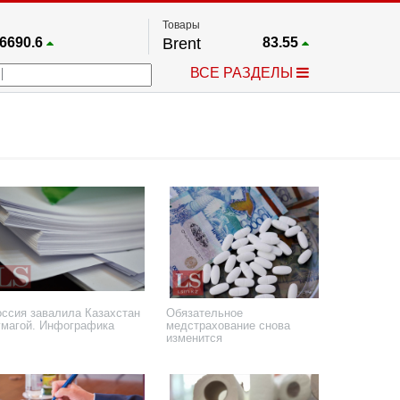
Товары
6690.6
Brent
83.55
67.17
Платина
1759.6
ВСЕ РАЗДЕЛЫ
4036.9
Газ
2.662
25668
Медь
6.591
757.64
Серебро
63.499
4595.2
Золото
4399.7
оссия завалила Казахстан
Обязательное
умагой. Инфографика
медстрахование снова
изменится
 июня 2025 года
12 марта 2025 года