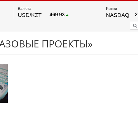
Валюта
Рынки
USD/KZT
469.93
NASDAQ
2
RUB/KZT
5.71
FTSE 100
EUR/KZT
541.64
DOW Ind
5
HKSE
По данным нац. банка РК
ГАЗОВЫЕ ПРОЕКТЫ»
S&P 500
7
NYSE
2