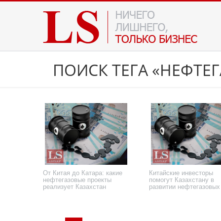
ПОИСК ТЕГА «НЕФТЕ
От Китая до Катара: какие
Китайские инвесторы
нефтегазовые проекты
помогут Казахстану в
реализует Казахстан
развитии нефтегазовых
проектов
1 августа 2024 года
8 июня 2023 года