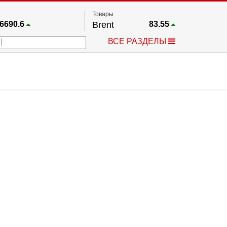
Товары
6690.6
Brent
83.55
67.17
Платина
1759.6
ВСЕ РАЗДЕЛЫ
4036.9
Газ
2.662
25668
Медь
6.591
757.64
Серебро
63.499
4595.2
Золото
4399.7