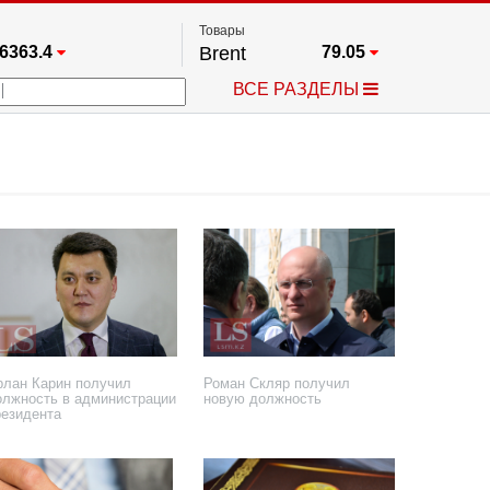
Товары
6363.4
Brent
79.05
67.17
Платина
1760
ВСЕ РАЗДЕЛЫ
4349.1
Газ
2.673
5425.4
Медь
6.7045
723.55
Серебро
62.125
4513.8
Золото
4314.2
рлан Карин получил
Роман Скляр получил
олжность в администрации
новую должность
резидента
 июня 2026 года
5 мая 2026 года