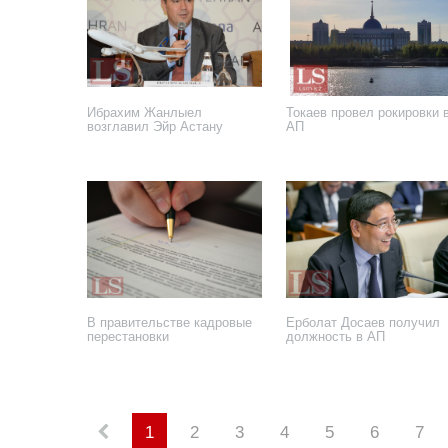
Ибрахим Жанлыел
Токаев провел рокировки 
возглавил Эйр Астану
АП
1 апреля 2026 года
25 марта 2026 года
В правительстве кадровые
Ерболат Досаев получил
перестановки
должность в АП
29 сентября 2025 года
19 сентября 2025 года
1
2
3
4
5
6
7