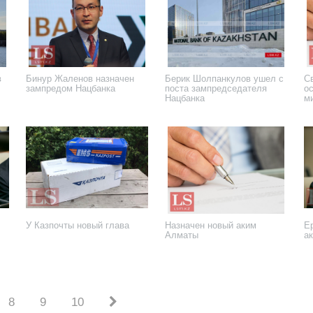
в
Бинур Жаленов назначен
Берик Шолпанкулов ушел с
С
зампредом Нацбанка
поста зампредседателя
о
Нацбанка
м
с
13 марта 2026 года
20 февраля 2026 года
27
У Казпочты новый глава
Назначен новый аким
Е
Алматы
а
11 июня 2025 года
24 мая 2025 года
24
8
9
10