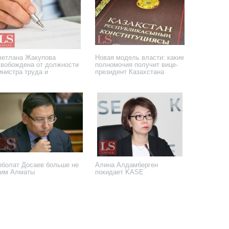
ветлана Жакупова
Новая модель власти: какие
свобождена от должности
полномочия получит вице-
инистра труда и
президент Казахстана
оцзащиты
 января 2026 года
26 января 2026 года
рболат Досаев больше не
Алина Алдамберген
ким Алматы
покидает KASE
 мая 2025 года
7 марта 2025 года