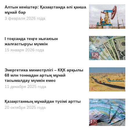
Алтын кеніштер: Қазақстанда әлі қанша
мұнай бар
3 февраля 2026 года
I тоқсанда теңге нығаюын
жалғастыруы мүмкін
15 января 2026 года
Энергетика министрлігі – КҚК арқылы
68 млн тоннадан артық мұнай
тасымалдау мүмкін емес
11 декабря 2025 года
Қазақстанның мұнайдан түсімі артты
20 октября 2025 года