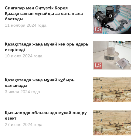
Сингапур мен Оңтүстік Корея
Қазақстаннан мұнайды аз сатып ала
бастады
11 ноября 2024 года
Қазақстанда жаңа мұнай кен орындары
игеріледі
10 июля 2024 года
Қазақстанда жаңа мұнай құбыры
салынады
3 июля 2024 года
Қызылорда облысында мұнай өндіру
өзекті
27 июня 2024 года