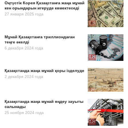
Оңтүстік Корея Қазақстанға жаңа мұнай
кен орындарын игеруде көмектеседі
27 января 2025 года
Мұнай Қазақстанға триллиондаған
теңге әкелді
6 декабря 2024 года
Қазақстанда жаңа мұнай қоры ізделуде
2 декабря 2024 года
Қазақстанда жаңа мұнай өңдеу зауыты
салынады
25 ноября 2024 года