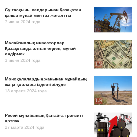
Су тасқыны салдарынан Қазақстан
қанша мұнай мен газ жоғалтты
7 июня 2024 года
Малайзиялық инвесторлар
Қазақстанда алтын өңдеп, мұнай
өндірмек
3 июня 2024 года
Моноқалалардың жанынан мұнайдың
жаңа қорлары іздестірілуде
18 апреля 2024 года
Ресей мұнайының Қытайға транзиті
артпақ
27 марта 2024 года