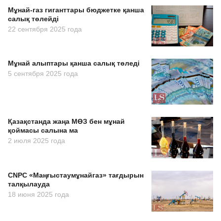
Мұнай-газ гиганттары бюджетке қанша
салық төлейді
22 сентября 2025 года
Мұнай алыптары қанша салық төледі
5 сентября 2025 года
Қазақстанда жаңа МӨЗ бен мұнай
қоймасы салына ма
2 июля 2025 года
CNPC «Маңғыстаумұнайгаз» тағдырын
талқылауда
18 июня 2025 года