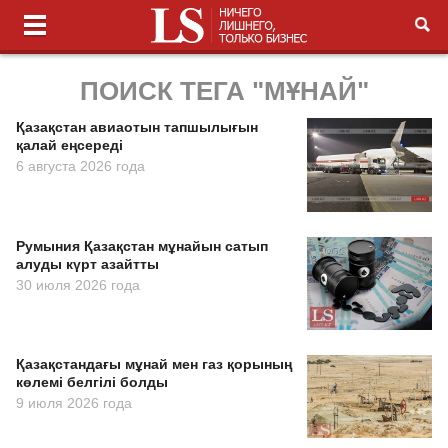
ПОИСК ТЕГА "МҰНАЙ"
Қазақстан авиаотын тапшылығын
қалай еңсереді
6 августа 2026 года
Румыния Қазақстан мұнайын сатып
алуды күрт азайтты
30 июля 2026 года
Қазақстандағы мұнай мен газ қорының
көлемі белгілі болды
9 июля 2026 года