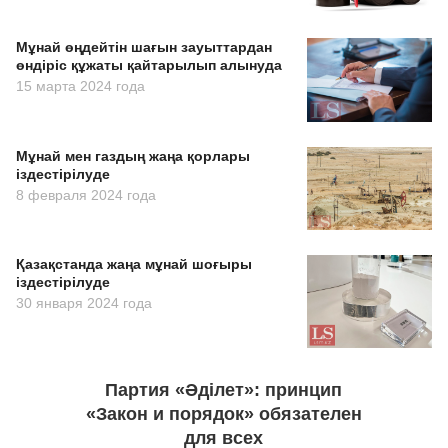
Мұнай өңдейтiн шағын зауыттардан
өндіріс құжаты қайтарылып алынуда
15 марта 2024 года
Мұнай мен газдың жаңа қорлары
іздестірілуде
8 февраля 2024 года
Қазақстанда жаңа мұнай шоғыры
іздестірілуде
30 января 2024 года
Партия «Әділет»: принцип
«Закон и порядок» обязателен
для всех