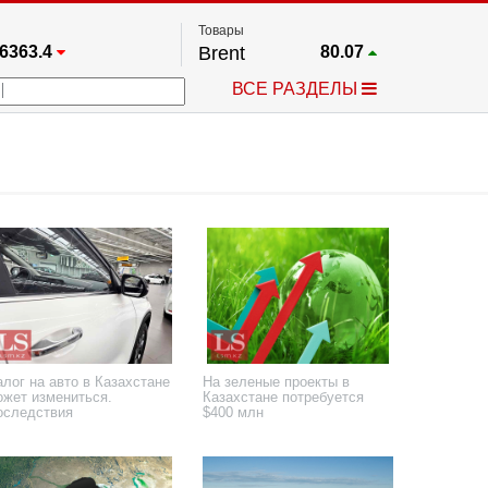
Товары
6363.4
Brent
80.07
67.17
Платина
1771.3
ВСЕ РАЗДЕЛЫ
4349.1
Газ
2.673
5578.6
Медь
6.7115
723.55
Серебро
62.47
4513.8
Золото
4342.6
лог на авто в Казахстане
На зеленые проекты в
ожет измениться.
Казахстане потребуется
оследствия
$400 млн
 марта 2025 года
13 декабря 2024 года