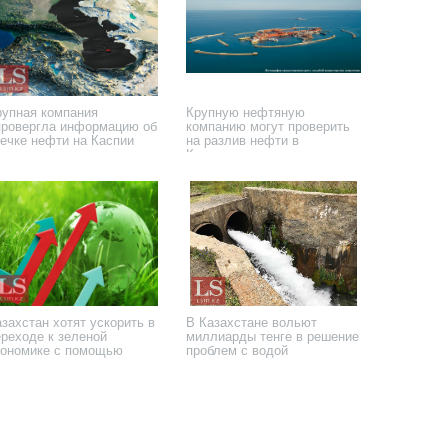
рупная компания
Крупную нефтяную
провергла информацию об
компанию могут проверить
течке нефти на Каспии
на разлив нефти в
Казахстане
апреля 2024 года
2 апреля 2024 года
захстан хотят ускорить в
В Казахстане вольют
ереходе к зеленой
миллиарды тенге в решение
кономике с помощью
проблем с водой
иллиардов
 июня 2023 года
15 июня 2023 года