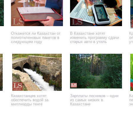
Откажется ли Казахстан от
В Казахстане хотят
К
полиэтиленовых пакетов в
изменить программу сдачи
о
следующем году
старых авто в утиль
у
25 июля 2024 года
15 июля 2024 года
3 
Казахстанцев хотят
Зарплаты лесников – одни
Ка
обеспечить водой за
из самых низких в
п
миллиарды тенге
Казахстане
э
м
18 июля 2023 года
29 июня 2023 года
22