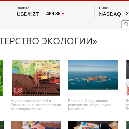
Валюта
Рынки
USD/KZT
469.85
NASDAQ
2
RUB/KZT
5.78
FTSE 100
EUR/KZT
542.16
DOW Ind
5
HKSE
2
По данным нац. банка РК
ТЕРСТВО ЭКОЛОГИИ»
S&P 500
7
NYSE
2
Недропользователей в
Верховный суд принял
На
Казахстане оштрафовали на
решение по спору вокруг
м
миллиарды тенге
Кашагана
П
30 июля 2025 года
17 июля 2025 года
12