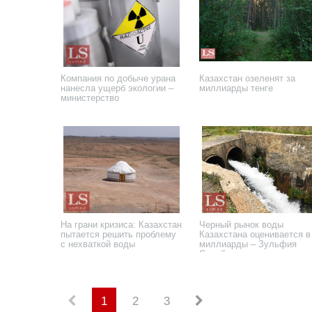
Компания по добыче урана
Казахстан озеленят за
нанесла ущерб экологии –
миллиарды тенге
министерство
12 ноября 2024 года
1 августа 2024 года
На грани кризиса: Казахстан
Черный рынок воды
пытается решить проблему
Казахстана оценивается в
с нехваткой воды
миллиарды – Зульфия
Сулейменова
11 сентября 2023 года
5 сентября 2023 года
1
2
3