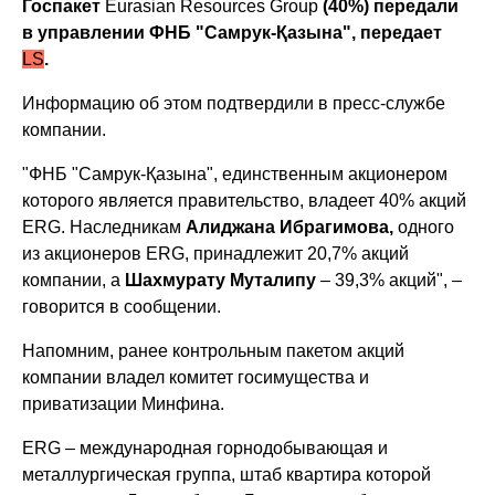
Госпакет
Eurasian Resources Group
(40%) передали
в управлении ФНБ "Самрук-Қазына", передает
LS
.
Информацию об этом подтвердили в пресс-службе
компании.
"ФНБ "Самрук-Қазына", единственным акционером
которого является правительство, владеет 40% акций
ERG. Наследникам
Алиджана Ибрагимова,
одного
из акционеров ERG, принадлежит 20,7% акций
компании, а
Шахмурату Муталипу
– 39,3% акций", –
говорится в сообщении.
Напомним, ранее контрольным пакетом акций
компании владел комитет госимущества и
приватизации Минфина.
ERG – международная горнодобывающая и
металлургическая группа, штаб квартира которой