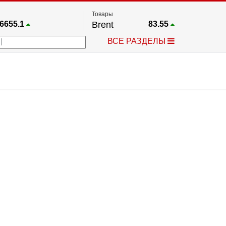
Товары
6655.1
Brent
83.55
67.17
Платина
1769.5
ВСЕ РАЗДЕЛЫ
4054.1
Газ
2.663
25668
Медь
6.615
753.27
Серебро
63.855
4593.5
Золото
4409