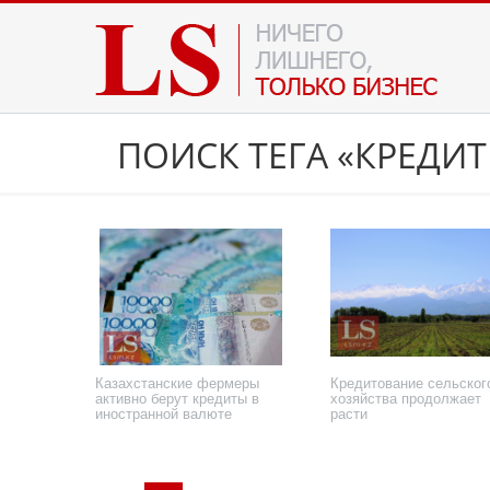
ПОИСК ТЕГА «КРЕДИ
Казахстанские фермеры
Кредитование сельског
активно берут кредиты в
хозяйства продолжает
иностранной валюте
расти
20 марта 2026 года
8 марта 2022 года