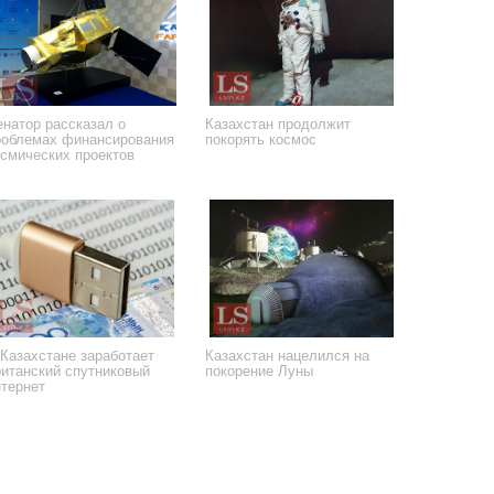
енатор рассказал о
Казахстан продолжит
роблемах финансирования
покорять космос
осмических проектов
 декабря 2024 года
28 ноября 2024 года
 Казахстане заработает
Казахстан нацелился на
ританский спутниковый
покорение Луны
нтернет
 апреля 2024 года
16 февраля 2024 года