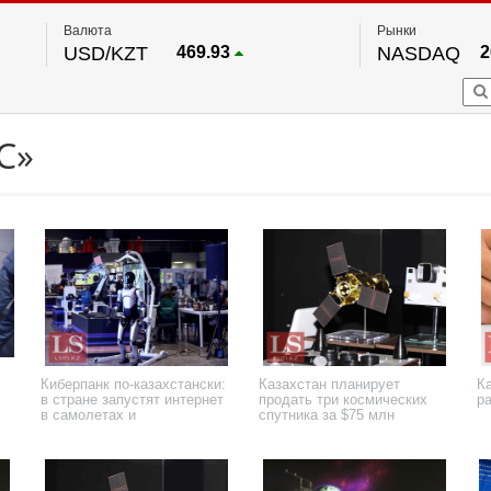
Валюта
Рынки
USD/KZT
469.93
NASDAQ
2
RUB/KZT
5.71
FTSE 100
EUR/KZT
541.64
DOW Ind
5
HKSE
По данным нац. банка РК
С»
S&P 500
7
NYSE
2
Киберпанк по-казахстански:
Казахстан планирует
К
в стране запустят интернет
продать три космических
р
в самолетах и
спутника за $75 млн
отечественные спутники
12 февраля 2026 года
4 сентября 2025 года
4 