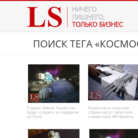
ПОИСК ТЕГА «КОСМО
Стражи Земли: Казахстан
Казахстан и тюркские
будет следить за порядком
страны могут запустить
на Луне
совместные ИИ-проекты
3 июля 2026 года
15 мая 2026 года