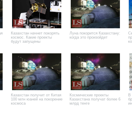
ая
Казахстан начнет покорять
Луна покорится Казахстану:
С
космос. Какие проекты
когда это произойдет
п
будут запущены
к
21 апреля 2025 года
28 марта 2025 года
26
Казахстан получит от Китая
Космические проекты
В
100 млн юаней на покорение
Казахстана получат более 6
б
космоса
млрд тенге
и
4 июля 2024 года
6 мая 2024 года
30