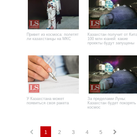
Привет из космоса: полетят
Казахстан получит от Кит
ли казахстанцы на МКС
100 млн юаней: какие
проекты будут запущены
31 мая 2025 года
19 мая 2025 года
У Казахстана может
За пределами Луны:
появиться своя ракета
Казахстан будет покорять
космос
11 ноября 2024 года
31 июля 2024 года
1
2
3
4
5