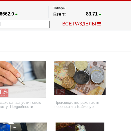
Товары
6662.9
Brent
83.71
67.17
Платина
1761
ВСЕ РАЗДЕЛЫ
3942.5
Газ
2.665
25668
Медь
6.595
746.25
Серебро
63.53
4561.9
Золото
4395.3
азахстан запустит свою
Производство ракет хотят
акету. Подробности
перенести в Байконур
августа 2025 года
24 июня 2025 года