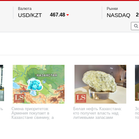
Валюта
Рынки
USD/KZT
467.48
NASDAQ
2
RUB/KZT
5.73
FTSE 100
EUR/KZT
539.52
DOW Ind
5
HKSE
По данным нац. банка РК
S&P 500
7
NYSE
2
ть
Смена приоритетов:
Белая нефть Казахстана:
З
Армения покупает в
кто получил власть над
п
Казахстане свинину, а
литиевыми запасами
т
продает консервы.
Инфографика
3 августа 2026 года
3 августа 2026 года
4 