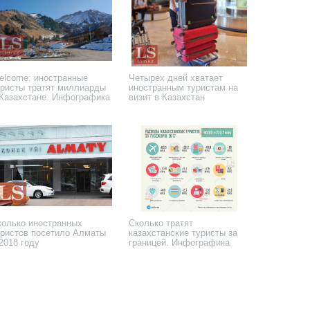
elcome: иностранные
Четырех дней хватает
уристы тратят миллиарды
иностранным туристам на
 Казахстане. Инфографика
визит в Казахстан
 октября 2023 года
9 августа 2023 года
колько иностранных
Сколько тратят
уристов посетило Алматы
казахстанские туристы за
2018 году
границей. Инфографика
 апреля 2019 года
1 июня 2018 года