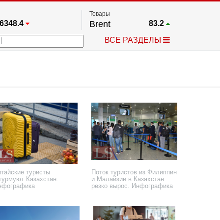
Товары
6348.4
Brent
83.2
67.17
Платина
1768
ВСЕ РАЗДЕЛЫ
3885.1
Газ
2.662
5641.9
Медь
6.7375
709.96
Серебро
63.9
4484.1
Золото
4347.3
итайские туристы
Поток туристов из Филиппин
турмуют Казахстан.
и Малайзии в Казахстан
нфографика
резко вырос. Инфографика
сентября 2025 года
3 апреля 2025 года