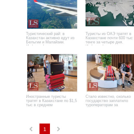
Туристический рай: в
Туристы из ОАЭ тратят в
Казахстан активно едут из
Казахстане почти 600 тыс
Бельгии и Малайзии.
тенге за четыре дня.
Инфографика
Инфографика
4 декабря 2024 года
16 октября 2024 года
Иностранные туристы
Стало известно, сколько
тратят в Казахстане по $1,5
государство заплатило
тыс в среднем
туроператорам за
иностранцев
24 апреля 2023 года
17 ноября 2022 года
1