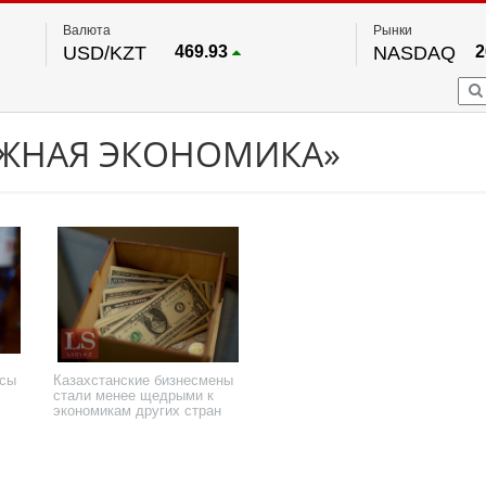
Валюта
Рынки
USD/KZT
469.93
NASDAQ
2
RUB/KZT
5.71
FTSE 100
EUR/KZT
541.64
DOW Ind
5
HKSE
По данным нац. банка РК
ЕЖНАЯ ЭКОНОМИКА»
S&P 500
7
NYSE
2
асы
Казахстанские бизнесмены
стали менее щедрыми к
экономикам других стран
26 июля 2022 года