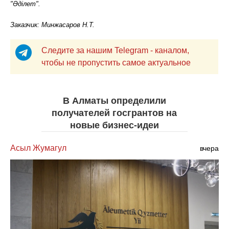
"Әділет".
Заказчик: Минжасаров Н.Т.
Следите за нашим Telegram - каналом,
чтобы не пропустить самое актуальное
В Алматы определили
получателей госгрантов на
новые бизнес-идеи
Асыл Жумагул
вчера