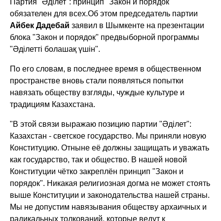
Партия "Әділет": принцип "Закон и порядок"
обязателен для всех.
Об этом председатель партии
Айбек Дадебай
заявил в Шымкенте на презентации
блока "Закон и порядок" предвыборной программы
"Әділетті болашақ үшін".
По его словам, в последнее время в общественном
пространстве вновь стали появляться попытки
навязать обществу взгляды, чуждые культуре и
традициям Казахстана.
"В этой связи выражаю позицию партии "Әділет":
Казахстан - светское государство. Мы приняли новую
Конституцию. Отныне её должны защищать и уважать
как государство, так и общество. В нашей новой
Конституции чётко закреплён принцип "Закон и
порядок". Никакая религиозная догма не может стоять
выше Конституции и законодательства нашей страны.
Мы не допустим навязывания обществу архаичных и
радикальных толкований, которые ведут к