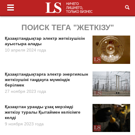
ПОИСК ТЕГА "ЖЕТКІЗУ"
Қазақстандықтар электр жеткізушісін
ауыстыра алады
10 апреля 2024 года
Қазақстандықтарға электр энергиясын
жеткізушіні таңдауға мүмкіндік
берілмек
27 ноября 2023 года
Қазақстан уранды ұзақ мерзімді
жеткізу туралы Қытаймен келісімге
келді
9 ноября 2023 года