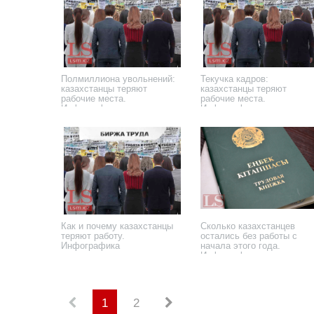
Полмиллиона увольнений:
Текучка кадров:
казахстанцы теряют
казахстанцы теряют
рабочие места.
рабочие места.
Инфографика
Инфографика
27 августа 2025 года
13 февраля 2025 года
Как и почему казахстанцы
Сколько казахстанцев
теряют работу.
остались без работы с
Инфографика
начала этого года.
Инфографика
11 мая 2023 года
11 ноября 2022 года
1
2