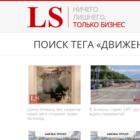
ПОИСК ТЕГА «ДВИЖЕ
Центр Алматы без запретов:
В Алматы строят LRT: где
какие авто сохранят право
ждать перекрытий
на въезд
7 августа 2026 года
31 июля 2026 года