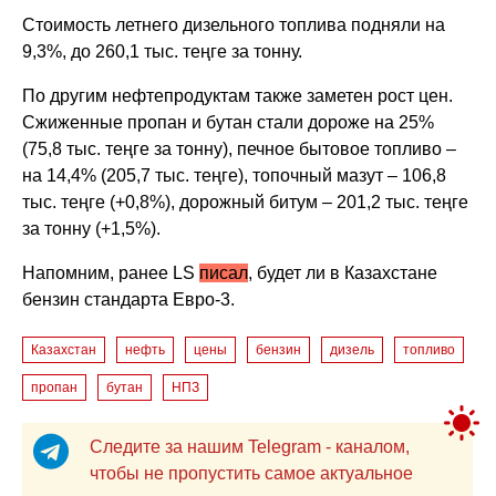
Стоимость летнего дизельного топлива подняли на
9,3%, до 260,1 тыс. теңге за тонну.
По другим нефтепродуктам также заметен рост цен.
Сжиженные пропан и бутан стали дороже на 25%
(75,8 тыс. теңге за тонну), печное бытовое топливо –
на 14,4% (205,7 тыс. теңге), топочный мазут – 106,8
тыс. теңге (+0,8%), дорожный битум – 201,2 тыс. теңге
за тонну (+1,5%).
Напомним, ранее LS
писал
, б
удет ли в Казахстане
бензин стандарта Евро-3.
Казахстан
нефть
цены
бензин
дизель
топливо
пропан
бутан
НПЗ
Следите за нашим Telegram - каналом,
чтобы не пропустить самое актуальное