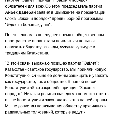
Партия "Әділет": принцип "Закон и порядок"
обязателен для всех.
Об этом председатель партии
Айбек Дадебай
заявил в Шымкенте на презентации
блока "Закон и порядок" предвыборной программы
"Әділетті болашақ үшін".
По его словам, в последнее время в общественном
пространстве вновь стали появляться попытки
навязать обществу взгляды, чуждые культуре и
традициям Казахстана.
"В этой связи выражаю позицию партии "Әділет":
Казахстан - светское государство. Мы приняли новую
Конституцию. Отныне её должны защищать и уважать
как государство, так и общество. В нашей новой
Конституции чётко закреплён принцип "Закон и
порядок". Никакая религиозная догма не может стоять
выше Конституции и законодательства нашей страны.
Мы не допустим навязывания обществу архаичных и
радикальных толкований, которые ведут к