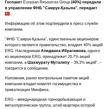
Госпакет
Eurasian Resources Group
(40%) передали
в управлении ФНБ "Самрук-Қазына", передает
LS
.
Информацию об этом подтвердили в пресс-службе
компании.
"ФНБ "Самрук-Қазына", единственным акционером
которого является правительство, владеет 40% акций
ERG. Наследникам
Алиджана Ибрагимова,
одного
из акционеров ERG, принадлежит 20,7% акций
компании, а
Шахмурату Муталипу
– 39,3% акций", –
говорится в сообщении.
Напомним, ранее контрольным пакетом акций
компании владел комитет госимущества и
приватизации Минфина.
ERG – международная горнодобывающая и
металлургическая группа, штаб квартира которой