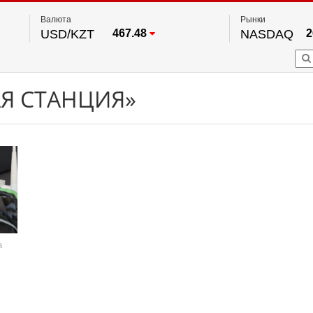
Валюта
Рынки
USD/KZT
467.48
NASDAQ
2
RUB/KZT
5.73
FTSE 100
EUR/KZT
539.52
DOW Ind
5
HKSE
2
По данным нац. банка РК
АЯ СТАНЦИЯ»
S&P 500
7
NYSE
2
а