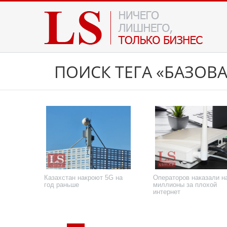
ПОИСК ТЕГА «БАЗОВ
Казахстан накроют 5G на
Операторов наказали н
год раньше
миллионы за плохой
интернет
13 сентября 2023 года
1 декабря 2022 года