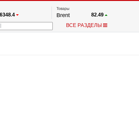
Товары
6348.4
Brent
82.49
67.17
Платина
1738.8
ВСЕ РАЗДЕЛЫ
3885.1
Газ
2.63
5530.3
Медь
6.7225
709.96
Серебро
61.84
4484.1
Золото
4304.7