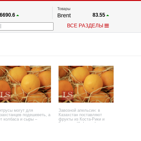
Товары
6690.6
Brent
83.55
67.17
Платина
1759.6
ВСЕ РАЗДЕЛЫ
4036.9
Газ
2.662
25668
Медь
6.591
757.64
Серебро
63.499
4595.2
Золото
4399.7
итрусы могут для
Завозной апельсин: в
азахстанцев подешеветь, а
Казахстан поставляют
от колбаса и сыры –
фрукты из Коста-Рики и
одорожать
Бельгии. Инфографика
 октября 2024 года
21 декабря 2023 года