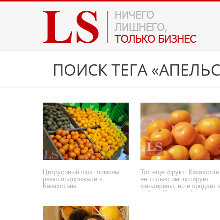
ПОИСК ТЕГА «АПЕЛЬ
Цитрусовый шок: лимоны
Тот еще фрукт: Казахстан
резко подорожали в
не только импортирует
Казахстане
мандарины, но и продает 
рубеж. Инфографика
17 декабря 2025 года
1 декабря 2025 года