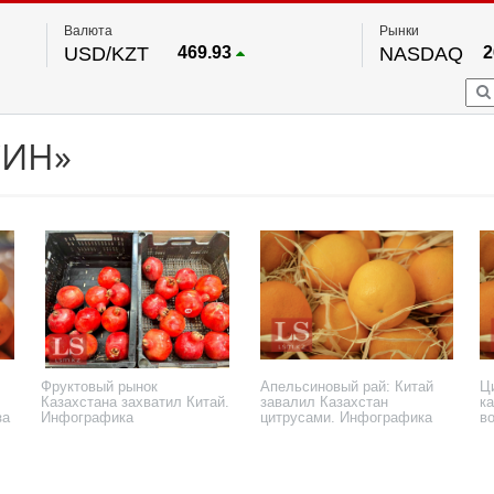
Валюта
Рынки
USD/KZT
469.93
NASDAQ
2
RUB/KZT
5.71
FTSE 100
EUR/KZT
541.64
DOW Ind
5
HKSE
По данным нац. банка РК
СИН»
S&P 500
7
NYSE
2
Фруктовый рынок
Апельсиновый рай: Китай
Ц
Казахстана захватил Китай.
завалил Казахстан
к
за
Инфографика
цитрусами. Инфографика
в
п
15 апреля 2025 года
9 декабря 2024 года
23