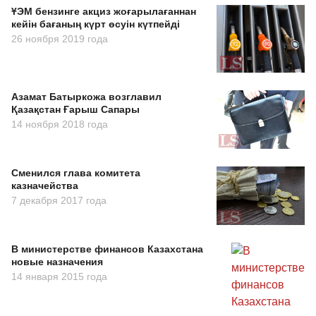
ҰЭМ бензинге акциз жоғарылағаннан
кейін бағаның күрт өсуін күтпейді
26 ноября 2019 года
Азамат Батыркожа возглавил
Қазақстан Ғарыш Сапары
14 ноября 2018 года
Сменился глава комитета
казначейства
7 декабря 2017 года
В министерстве финансов Казахстана
новые назначения
14 января 2015 года