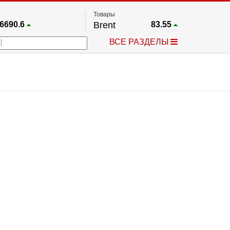
Товары
6690.6
Brent
83.55
67.17
Платина
1759.6
ВСЕ РАЗДЕЛЫ
4036.9
Газ
2.662
25668
Медь
6.591
757.64
Серебро
63.499
4595.2
Золото
4399.7