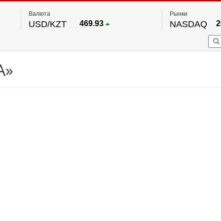
Валюта
Рынки
USD/KZT
469.93
NASDAQ
2
RUB/KZT
5.71
FTSE 100
EUR/KZT
541.64
DOW Ind
5
HKSE
По данным нац. банка РК
А»
S&P 500
7
NYSE
2