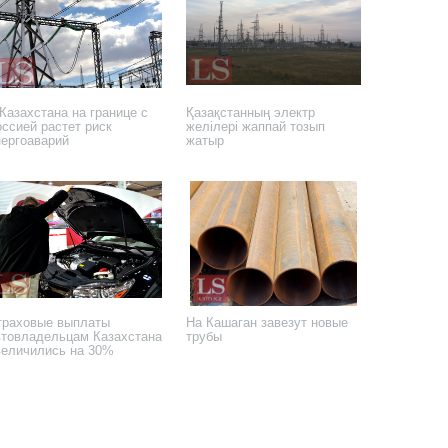
Казахстана на границе с
Қазақстанның электр
оссией растет риск
желілері жаппай тозып
нергоаварий
жатыр
 ноября 2021 года
5 августа 2021 года
траховые выплаты
На Кашаган завезут новые
втовладельцам Казахстана
трубы
величились на 30%
 марта 2015 года
6 ноября 2014 года