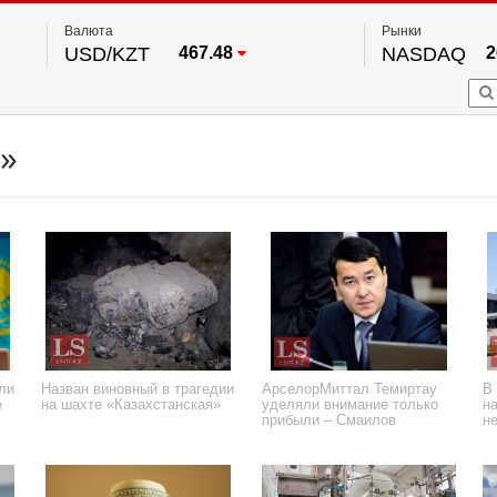
Валюта
Рынки
USD/KZT
467.48
NASDAQ
2
RUB/KZT
5.73
FTSE 100
EUR/KZT
539.52
DOW Ind
5
HKSE
По данным нац. банка РК
»
S&P 500
7
NYSE
2
ли
Назван виновный в трагедии
АрселорМиттал Темиртау
В
е
на шахте «Казахстанская»
уделяли внимание только
н
прибыли – Смаилов
не
а
18 сентября 2023 года
19 августа 2023 года
11