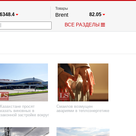
Товары
6348.4
Brent
82.05
67.17
Платина
1763.8
ВСЕ РАЗДЕЛЫ
3885.1
Газ
2.683
25668
Медь
6.6395
709.96
Серебро
64.45
4505.6
Золото
4410.5
 Казахстане просят
Смаилов возмущен
аказать виновных в
авариями в теплоэнергетике
законной застройке вокруг
эропортов
 января 2023 года
20 декабря 2022 года