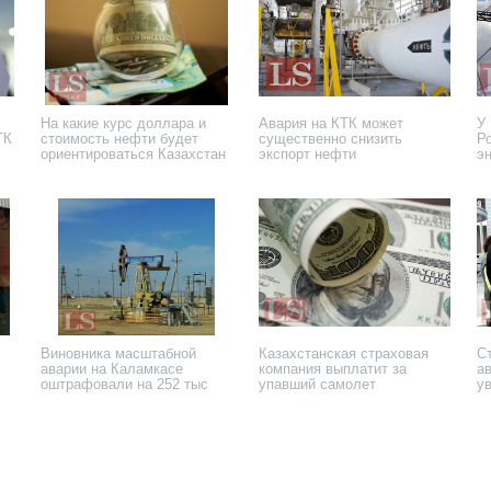
На какие курс доллара и
Авария на КТК может
У 
ТК
стоимость нефти будет
существенно снизить
Р
ориентироваться Казахстан
экспорт нефти
э
29 марта 2022 года
23 марта 2022 года
20
Виновника масштабной
Казахстанская страховая
С
аварии на Каламкасе
компания выплатит за
а
оштрафовали на 252 тыс
упавший самолет
у
тенге
2 мая 2019 года
11 мая 2018 года
28