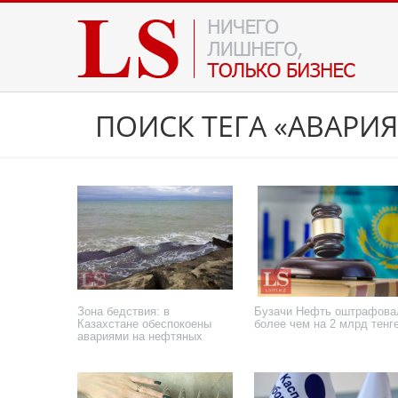
ПОИСК ТЕГА «АВАРИЯ
Зона бедствия: в
Бузачи Нефть оштрафова
Казахстане обеспокоены
более чем на 2 млрд тенг
авариями на нефтяных
месторождениях
26 марта 2025 года
21 сентября 2024 года