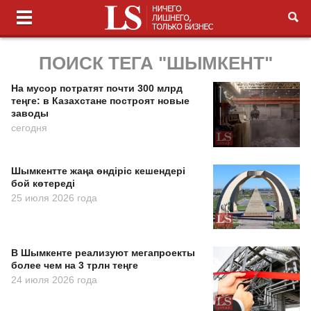
ПОИСК ТЕГА "ШЫМКЕНТ"
На мусор потратят почти 300 млрд
теңге: в Казахстане построят новые
заводы
сегодня
Шымкентте жаңа өндіріс кешендері
бой көтереді
25 июля 2026 года
В Шымкенте реализуют мегапроекты
более чем на 3 трлн теңге
24 июля 2026 года