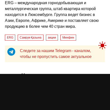
ERG – международная горнодобывающая и
металлургическая группа, штаб квартира которой
находится в Люксембурге. Группа ведет бизнес в
Азии, Европе, Африке, Америке и поставляет свою
продукцию в более чем 40 стран мира.
ERG
Самрук-Қазына
акции
Минфин
Следите за нашим Telegram - каналом,
чтобы не пропустить самое актуальное
Миллиарды по серым схемам:
в ФСМС подсчитали ущерб
Джамиля КАРИМОВА
вчера