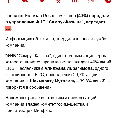
Госпакет
Eurasian Resources Group
(40%) передали
в управлении ФНБ "Самрук-Қазына", передает
LS
.
Информацию об этом подтвердили в пресс-службе
компании.
"ФНБ "Самрук-Қазына", единственным акционером
которого является правительство, владеет 40% акций
ERG. Наследникам
Алиджана Ибрагимова,
одного
из акционеров ERG, принадлежит 20,7% акций
компании, а
Шахмурату Муталипу
– 39,3% акций", –
говорится в сообщении.
Напомним, ранее контрольным пакетом акций
компании владел комитет госимущества и
приватизации Минфина.