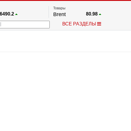
Товары
6490.2
Brent
80.98
67.17
Платина
1747.4
ВСЕ РАЗДЕЛЫ
4274.7
Газ
2.643
5530.3
Медь
6.733
733.25
Серебро
61.755
4565.4
Золото
4321.2