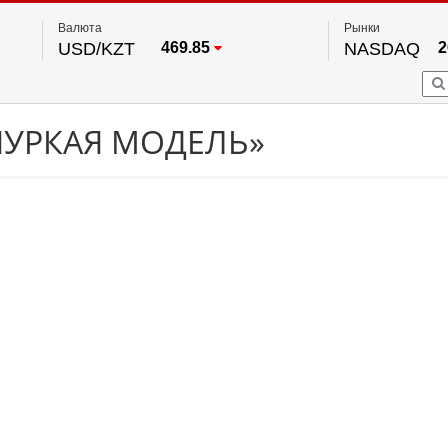
Валюта
Рынки
USD/KZT
469.85
NASDAQ
2
RUB/KZT
5.78
FTSE 100
EUR/KZT
542.16
DOW Ind
5
HKSE
2
По данным нац. банка РК
ПУРКАЯ МОДЕЛЬ»
S&P 500
7
NYSE
2