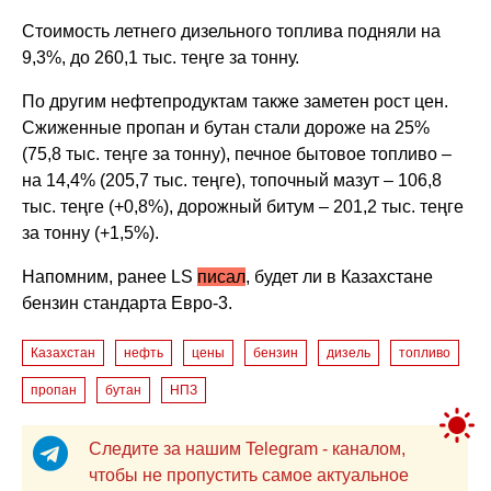
Стоимость летнего дизельного топлива подняли на
9,3%, до 260,1 тыс. теңге за тонну.
По другим нефтепродуктам также заметен рост цен.
Сжиженные пропан и бутан стали дороже на 25%
(75,8 тыс. теңге за тонну), печное бытовое топливо –
на 14,4% (205,7 тыс. теңге), топочный мазут – 106,8
тыс. теңге (+0,8%), дорожный битум – 201,2 тыс. теңге
за тонну (+1,5%).
Напомним, ранее LS
писал
, б
удет ли в Казахстане
бензин стандарта Евро-3.
Казахстан
нефть
цены
бензин
дизель
топливо
пропан
бутан
НПЗ
Следите за нашим Telegram - каналом,
чтобы не пропустить самое актуальное